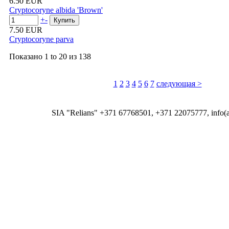
6.50 EUR
Cryptocoryne albida 'Brown'
+
-
7.50 EUR
Cryptocoryne parva
Показано
1 to 20
из
138
1
2
3
4
5
6
7
следующая >
SIA "Relians" +371 67768501, +371 22075777, info(at