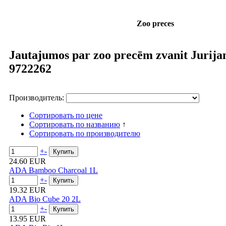
Zoo preces
Jautajumos par zoo precēm zvanit Jurija
9722262
Производитель:
Сортировать по цене
Сортировать по названию
↑
Сортировать по производителю
+
-
24.60 EUR
ADA Bamboo Charcoal 1L
+
-
19.32 EUR
ADA Bio Cube 20 2L
+
-
13.95 EUR