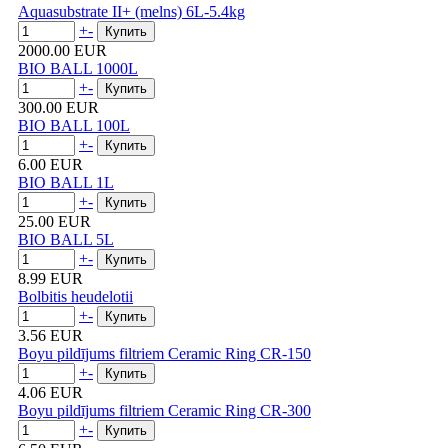
Aquasubstrate II+ (melns) 6L-5.4kg
+
-
2000.00 EUR
BIO BALL 1000L
+
-
300.00 EUR
BIO BALL 100L
+
-
6.00 EUR
BIO BALL 1L
+
-
25.00 EUR
BIO BALL 5L
+
-
8.99 EUR
Bolbitis heudelotii
+
-
3.56 EUR
Boyu pildījums filtriem Ceramic Ring CR-150
+
-
4.06 EUR
Boyu pildījums filtriem Ceramic Ring CR-300
+
-