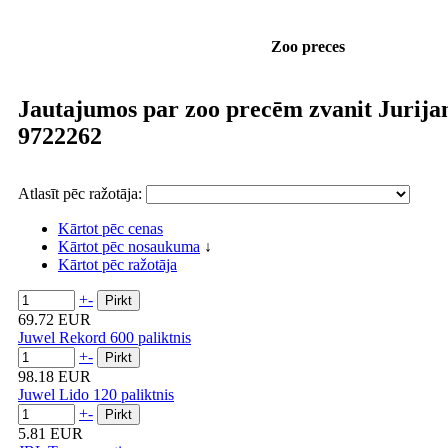
Zoo preces
Jautajumos par zoo precēm zvanit Jurija
9722262
Atlasīt pēc ražotāja:
Kārtot pēc cenas
Kārtot pēc nosaukuma
↓
Kārtot pēc ražotāja
+
-
69.72 EUR
Juwel Rekord 600 paliktnis
+
-
98.18 EUR
Juwel Lido 120 paliktnis
+
-
5.81 EUR