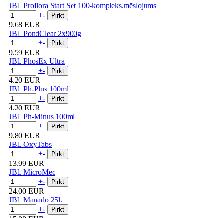
JBL Proflora Start Set 100-kompleks.mēslojums
+
-
9.68 EUR
JBL PondClear 2x900g
+
-
9.59 EUR
JBL PhosEx Ultra
+
-
4.20 EUR
JBL Ph-Plus 100ml
+
-
4.20 EUR
JBL Ph-Minus 100ml
+
-
9.80 EUR
JBL OxyTabs
+
-
13.99 EUR
JBL MicroMec
+
-
24.00 EUR
JBL Manado 25l.
+
-