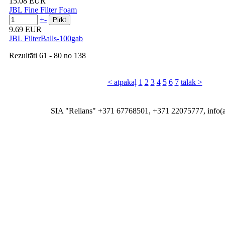
15.08 EUR
JBL Fine Filter Foam
+
-
9.69 EUR
JBL FilterBalls-100gab
Rezultāti
61 - 80
no
138
< atpakaļ
1
2
3
4
5
6
7
tālāk >
SIA "Relians" +371 67768501, +371 22075777, info(at