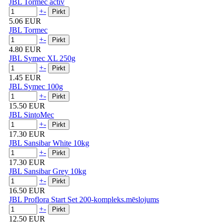
JBL Tormec activ
+
-
5.06 EUR
JBL Tormec
+
-
4.80 EUR
JBL Symec XL 250g
+
-
1.45 EUR
JBL Symec 100g
+
-
15.50 EUR
JBL SintoMec
+
-
17.30 EUR
JBL Sansibar White 10kg
+
-
17.30 EUR
JBL Sansibar Grey 10kg
+
-
16.50 EUR
JBL Proflora Start Set 200-kompleks.mēslojums
+
-
12.50 EUR