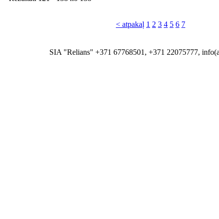
< atpakaļ
1
2
3
4
5
6
7
SIA "Relians" +371 67768501, +371 22075777, info(at