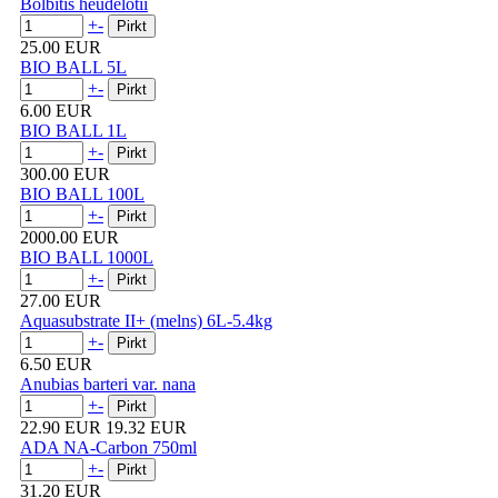
Bolbitis heudelotii
+
-
25.00 EUR
BIO BALL 5L
+
-
6.00 EUR
BIO BALL 1L
+
-
300.00 EUR
BIO BALL 100L
+
-
2000.00 EUR
BIO BALL 1000L
+
-
27.00 EUR
Aquasubstrate II+ (melns) 6L-5.4kg
+
-
6.50 EUR
Anubias barteri var. nana
+
-
22.90 EUR
19.32 EUR
ADA NA-Carbon 750ml
+
-
31.20 EUR