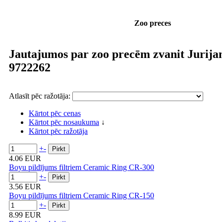
Zoo preces
Jautajumos par zoo precēm zvanit Jurija
9722262
Atlasīt pēc ražotāja:
Kārtot pēc cenas
Kārtot pēc nosaukuma
↓
Kārtot pēc ražotāja
+
-
4.06 EUR
Boyu pildījums filtriem Ceramic Ring CR-300
+
-
3.56 EUR
Boyu pildījums filtriem Ceramic Ring CR-150
+
-
8.99 EUR