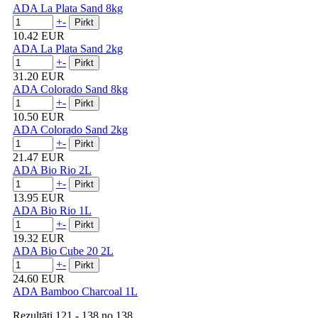
ADA La Plata Sand 8kg
+
-
10.42 EUR
ADA La Plata Sand 2kg
+
-
31.20 EUR
ADA Colorado Sand 8kg
+
-
10.50 EUR
ADA Colorado Sand 2kg
+
-
21.47 EUR
ADA Bio Rio 2L
+
-
13.95 EUR
ADA Bio Rio 1L
+
-
19.32 EUR
ADA Bio Cube 20 2L
+
-
24.60 EUR
ADA Bamboo Charcoal 1L
Rezultāti
121 - 138
no
138