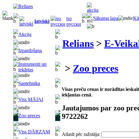
Sākuma lapa
Kā
по
latviski
русски
Akcija
Relians
>
E-Veika
Izpardošana
Instrumenti un
>
Zoo preces
iekārtas
Santehnika
Visas preču cenas ir norādītas iesk
iekļautas cenā
.
Viss MĀJAI
Jautajumos par zoo pre
9722262
Zoo preces
Viss DĀRZAM
Atlasīt pēc ražotāja: