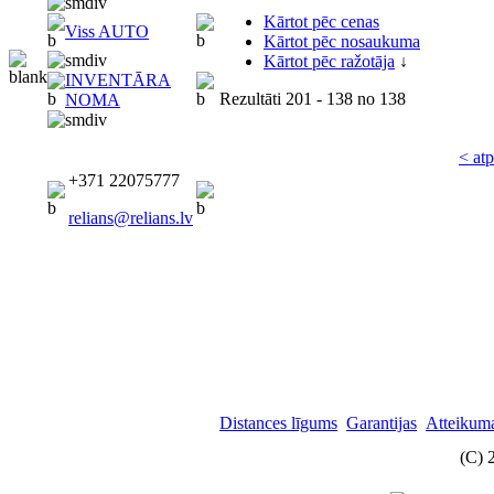
Kārtot pēc cenas
Viss AUTO
Kārtot pēc nosaukuma
Kārtot pēc ražotāja
↓
INVENTĀRA
Rezultāti
201 - 138
no
138
NOMA
< at
+371 22075777
relians@relians.lv
Distances līgums
Garantijas
Atteikuma
(C) 