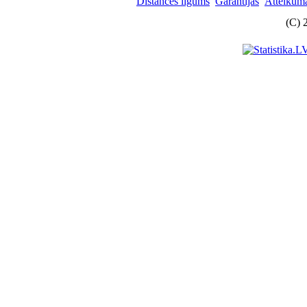
Distances līgums
Garantijas
Atteikuma
(C) 