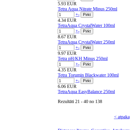
5.93 EUR
Tetra Aqua Nitrate Minus 250ml
+
-
4.34 EUR
TetraAqua CrystalWater 100ml
+
-
8.67 EUR
TetraAqua CrystalWater 250ml
+
-
9.97 EUR
Tetra pH/KH Minus 250ml
+
-
4.35 EUR
Tetra Torumin Blackwater 100ml
+
-
6.06 EUR
TetraAqua EasyBalance 250ml
Rezultāti
21 - 40
no
138
< atpaka