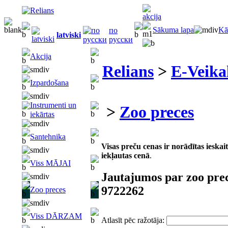
Sākuma lapa
Kā
по
latviski
русски
Akcija
Relians
>
E-Veika
Izpardošana
Instrumenti un
>
Zoo preces
iekārtas
Santehnika
Visas preču cenas ir norādītas iesk
iekļautas cenā
.
Viss MĀJAI
Jautajumos par zoo pre
9722262
Zoo preces
Viss DĀRZAM
Atlasīt pēc ražotāja: