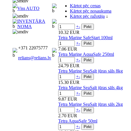
Kārtot pēc cenas
Viss AUTO
Kārtot pēc nosaukuma
Kārtot pēc ražotāja
↓
INVENTĀRA
+
-
NOMA
10.32 EUR
Tetra Marine SafeStart 100ml
+
-
+371 22075777
7.06 EUR
Tetra Marine AquaSafe 250ml
relians@relians.lv
+
-
24.79 EUR
Tetra Marine SeaSalt jūras sāls 8kg
+
-
15.30 EUR
Tetra Marine SeaSalt jūras sāls 4kg
+
-
9.87 EUR
Tetra Marine SeaSalt jūras sāls 2kg
+
-
2.70 EUR
Tetra AquaSafe 50ml
+
-