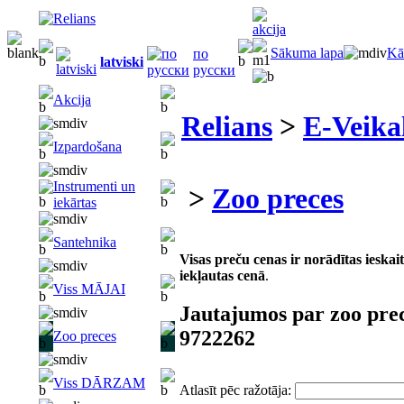
Sākuma lapa
Kā
по
latviski
русски
Akcija
Relians
>
E-Veika
Izpardošana
Instrumenti un
>
Zoo preces
iekārtas
Santehnika
Visas preču cenas ir norādītas iesk
iekļautas cenā
.
Viss MĀJAI
Jautajumos par zoo pre
9722262
Zoo preces
Viss DĀRZAM
Atlasīt pēc ražotāja: