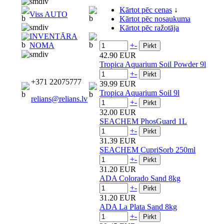
Kārtot pēc cenas
↓
Viss AUTO
Kārtot pēc nosaukuma
Kārtot pēc ražotāja
INVENTĀRA
+
-
NOMA
42.90 EUR
Tropica Aquarium Soil Powder 9l
+
-
+371 22075777
39.99 EUR
Tropica Aquarium Soil 9l
relians@relians.lv
+
-
32.00 EUR
SEACHEM PhosGuard 1L
+
-
31.39 EUR
SEACHEM CupriSorb 250ml
+
-
31.20 EUR
ADA Colorado Sand 8kg
+
-
31.20 EUR
ADA La Plata Sand 8kg
+
-