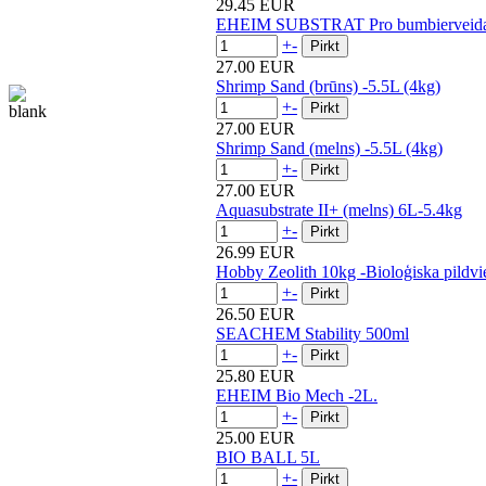
29.45 EUR
EHEIM SUBSTRAT Pro bumbierveida p
+
-
27.00 EUR
Shrimp Sand (brūns) -5.5L (4kg)
+
-
27.00 EUR
Shrimp Sand (melns) -5.5L (4kg)
+
-
27.00 EUR
Aquasubstrate II+ (melns) 6L-5.4kg
+
-
26.99 EUR
Hobby Zeolith 10kg -Bioloģiska pildvi
+
-
26.50 EUR
SEACHEM Stability 500ml
+
-
25.80 EUR
EHEIM Bio Mech -2L.
+
-
25.00 EUR
BIO BALL 5L
+
-