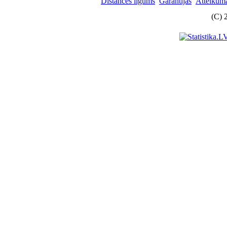
Distances līgums
Garantijas
Atteikuma
(C) 