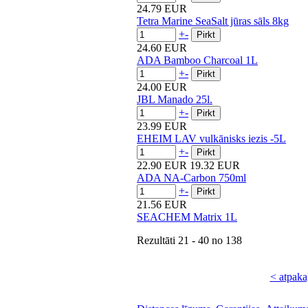
24.79 EUR
Tetra Marine SeaSalt jūras sāls 8kg
+
-
24.60 EUR
ADA Bamboo Charcoal 1L
+
-
24.00 EUR
JBL Manado 25l.
+
-
23.99 EUR
EHEIM LAV vulkānisks iezis -5L
+
-
22.90 EUR
19.32 EUR
ADA NA-Carbon 750ml
+
-
21.56 EUR
SEACHEM Matrix 1L
Rezultāti
21 - 40
no
138
< atpaka