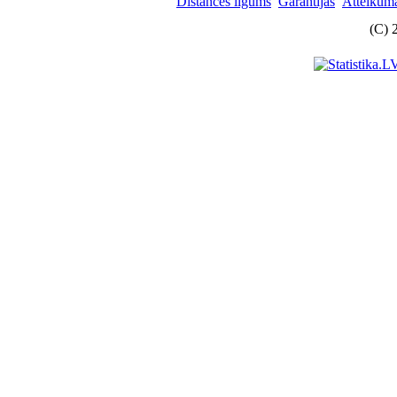
Distances līgums
Garantijas
Atteikuma
(C) 