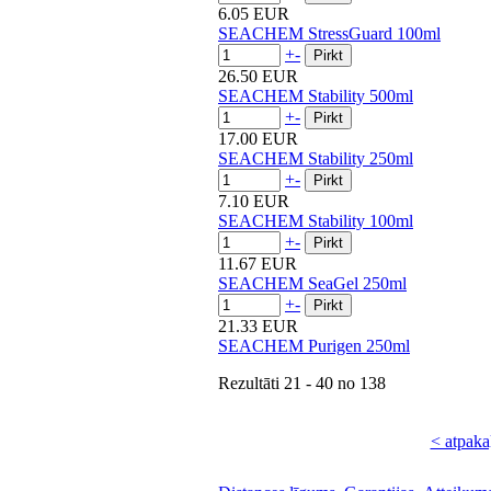
6.05 EUR
SEACHEM StressGuard 100ml
+
-
26.50 EUR
SEACHEM Stability 500ml
+
-
17.00 EUR
SEACHEM Stability 250ml
+
-
7.10 EUR
SEACHEM Stability 100ml
+
-
11.67 EUR
SEACHEM SeaGel 250ml
+
-
21.33 EUR
SEACHEM Purigen 250ml
Rezultāti
21 - 40
no
138
< atpaka