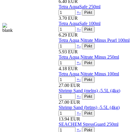
6.40 EUR
Tetra AquaSafe 250ml
+
-
3.70 EUR
Tetra AquaSafe 100ml
+
-
6.29 EUR
Tetra Aqua Nitrate Minus Pearl 100ml
+
-
5.93 EUR
Tetra Aqua Nitrate Minus 250ml
+
-
4.18 EUR
Tetra Aqua Nitrate Minus 100ml
+
-
27.00 EUR
Shrimp Sand (melns) -5.5L (4kg)
+
-
27.00 EUR
Shrimp Sand (brūns) -5.5L (4kg)
+
-
13.94 EUR
SEACHEM StressGuard 250ml
+
-