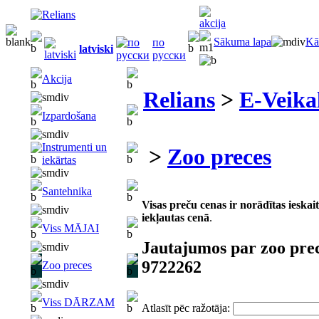
Sākuma lapa
Kā
по
latviski
русски
Akcija
Relians
>
E-Veika
Izpardošana
Instrumenti un
>
Zoo preces
iekārtas
Santehnika
Visas preču cenas ir norādītas iesk
iekļautas cenā
.
Viss MĀJAI
Jautajumos par zoo pre
9722262
Zoo preces
Viss DĀRZAM
Atlasīt pēc ražotāja: