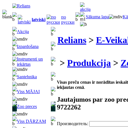
Sākuma lapa
Kā
по
latviski
русски
Akcija
Relians
>
E-Veika
Izpardošana
Instrumenti un
>
Produkcija
>
Z
iekārtas
Santehnika
Visas preču cenas ir norādītas iesk
iekļautas cenā
.
Viss MĀJAI
Jautajumos par zoo pre
9722262
Zoo preces
Viss DĀRZAM
Производитель: