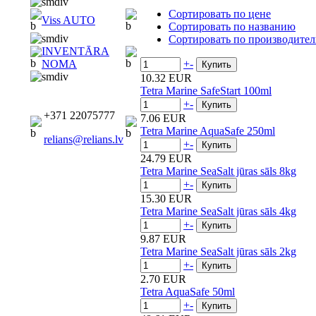
Сортировать по цене
Viss AUTO
Сортировать по названию
Сортировать по производите
INVENTĀRA
+
-
NOMA
10.32 EUR
Tetra Marine SafeStart 100ml
+
-
+371 22075777
7.06 EUR
Tetra Marine AquaSafe 250ml
relians@relians.lv
+
-
24.79 EUR
Tetra Marine SeaSalt jūras sāls 8kg
+
-
15.30 EUR
Tetra Marine SeaSalt jūras sāls 4kg
+
-
9.87 EUR
Tetra Marine SeaSalt jūras sāls 2kg
+
-
2.70 EUR
Tetra AquaSafe 50ml
+
-