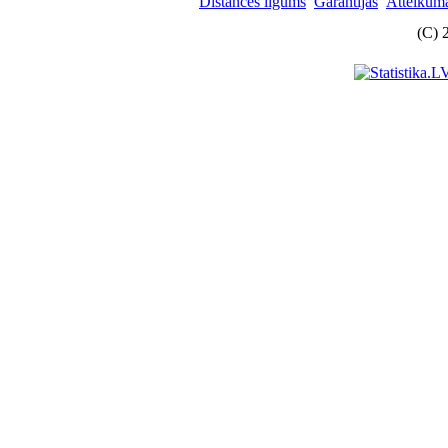
Distances līgums
Garantijas
Atteikuma
(C) 