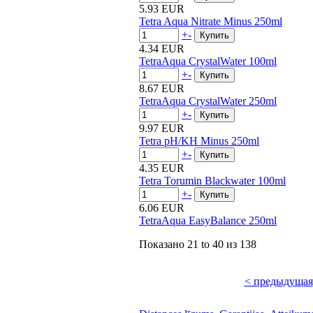
5.93 EUR
Tetra Aqua Nitrate Minus 250ml
+
-
4.34 EUR
TetraAqua CrystalWater 100ml
+
-
8.67 EUR
TetraAqua CrystalWater 250ml
+
-
9.97 EUR
Tetra pH/KH Minus 250ml
+
-
4.35 EUR
Tetra Torumin Blackwater 100ml
+
-
6.06 EUR
TetraAqua EasyBalance 250ml
Показано
21 to 40
из
138
< предыдущая