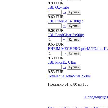
9.80 EUR
JBL OxyTabs
+
-
9.69 EUR
JBL FilterBalls-100gab
+
-
9.68 EUR
JBL PondClear 2x900g
+
-
9.65 EUR
EHEIM MECHPRO priekštīrīšana -1L
+
-
9.59 EUR
JBL PhosEx Ultra
+
-
9.53 EUR
TetraAqua TetraVital 250ml
Показано
61 to 80
из
138
< предыдущая