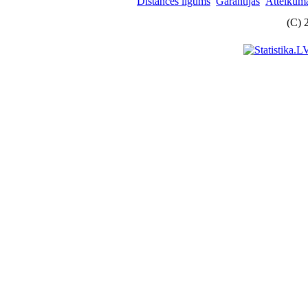
Distances līgums
Garantijas
Atteikuma
(C) 