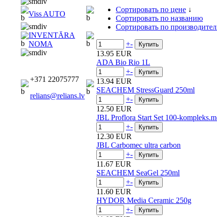
Сортировать по цене
↓
Viss AUTO
Сортировать по названию
Сортировать по производите
INVENTĀRA
+
-
NOMA
13.95 EUR
ADA Bio Rio 1L
+
-
+371 22075777
13.94 EUR
SEACHEM StressGuard 250ml
relians@relians.lv
+
-
12.50 EUR
JBL Proflora Start Set 100-kompleks.
+
-
12.30 EUR
JBL Carbomec ultra carbon
+
-
11.67 EUR
SEACHEM SeaGel 250ml
+
-
11.60 EUR
HYDOR Media Ceramic 250g
+
-