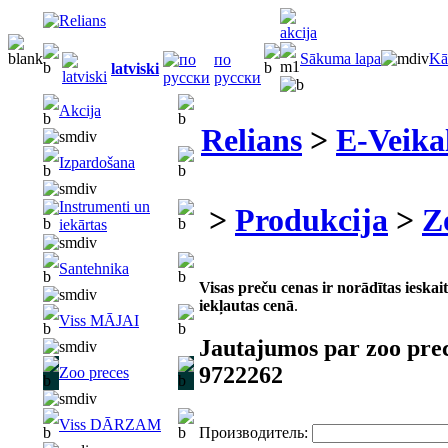
Sākuma lapa
Kā
по
latviski
русски
Akcija
Relians
>
E-Veika
Izpardošana
Instrumenti un
>
Produkcija
>
Z
iekārtas
Santehnika
Visas preču cenas ir norādītas iesk
iekļautas cenā
.
Viss MĀJAI
Jautajumos par zoo pre
9722262
Zoo preces
Viss DĀRZAM
Производитель: