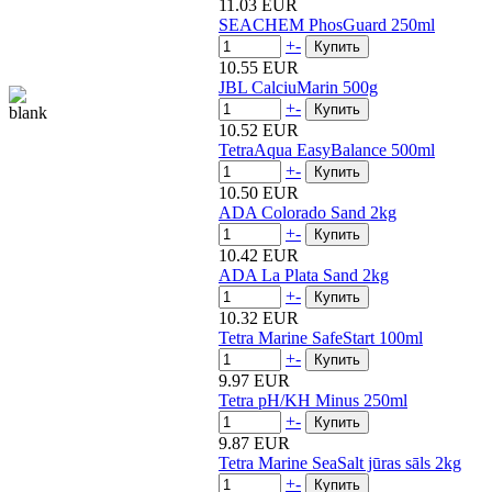
11.03 EUR
SEACHEM PhosGuard 250ml
+
-
10.55 EUR
JBL CalciuMarin 500g
+
-
10.52 EUR
TetraAqua EasyBalance 500ml
+
-
10.50 EUR
ADA Colorado Sand 2kg
+
-
10.42 EUR
ADA La Plata Sand 2kg
+
-
10.32 EUR
Tetra Marine SafeStart 100ml
+
-
9.97 EUR
Tetra pH/KH Minus 250ml
+
-
9.87 EUR
Tetra Marine SeaSalt jūras sāls 2kg
+
-