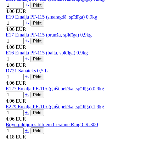
+
-
4.06 EUR
E19 Emalja PF-115 (smaragdā, spīdīga) 0,9kg
+
-
4.06 EUR
E17 Emalja PF-115 (oranža, spīdīga) 0,9kg
+
-
4.06 EUR
E16 Emalja PF-115 (balta, spīdīga) 0,9kg
+
-
4.06 EUR
D721 Sanateks 0,5 L
+
-
4.06 EUR
E127 Emalja PF-115 (gaiši pelēka, spīdīga) 0,9kg
+
-
4.06 EUR
E229 Emalja PF-115 (gaiši pelēka, spīdīga) 1,9kg
+
-
4.06 EUR
Boyu pildījums filtriem Ceramic Ring CR-300
+
-
4.18 EUR