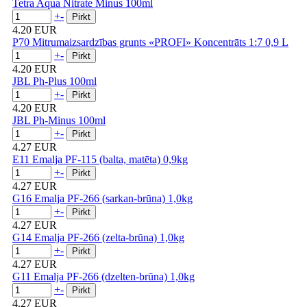
Tetra Aqua Nitrate Minus 100ml
+
-
4.20 EUR
P70 Mitrumaizsardzības grunts «PROFI» Koncentrāts 1:7 0,9 L
+
-
4.20 EUR
JBL Ph-Plus 100ml
+
-
4.20 EUR
JBL Ph-Minus 100ml
+
-
4.27 EUR
E11 Emalja PF-115 (balta, matēta) 0,9kg
+
-
4.27 EUR
G16 Emalja PF-266 (sarkan-brūna) 1,0kg
+
-
4.27 EUR
G14 Emalja PF-266 (zelta-brūna) 1,0kg
+
-
4.27 EUR
G11 Emalja PF-266 (dzelten-brūna) 1,0kg
+
-
4.27 EUR