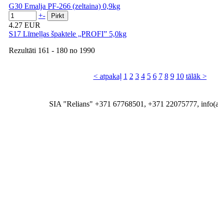
G30 Emalja PF-266 (zeltaina) 0,9kg
+
-
4.27 EUR
S17 Līmeļļas špaktele „PROFI” 5,0kg
Rezultāti
161 - 180
no
1990
< atpakaļ
1
2
3
4
5
6
7
8
9
10
tālāk >
SIA "Relians" +371 67768501, +371 22075777, info(at