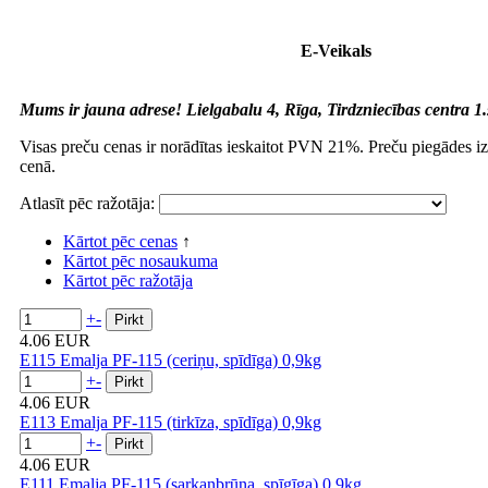
E-Veikals
Mums ir jauna adrese! Lielgabalu 4, Rīga, Tirdzniecības centra 1.
Visas preču cenas ir norādītas ieskaitot PVN 21%. Preču piegādes i
cenā.
Atlasīt pēc ražotāja:
Kārtot pēc cenas
↑
Kārtot pēc nosaukuma
Kārtot pēc ražotāja
+
-
4.06 EUR
E115 Emalja PF-115 (ceriņu, spīdīga) 0,9kg
+
-
4.06 EUR
E113 Emalja PF-115 (tirkīza, spīdīga) 0,9kg
+
-
4.06 EUR
E111 Emalja PF-115 (sarkanbrūna, spīgīga) 0,9kg