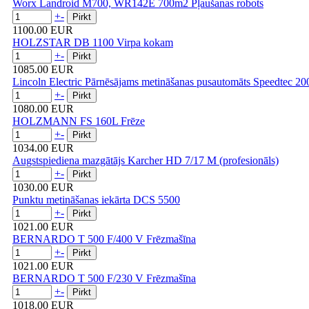
Worx Landroid M700, WR142E 700m2 Pļaušanas robots
+
-
1100.00 EUR
HOLZSTAR DB 1100 Virpa kokam
+
-
1085.00 EUR
Lincoln Electric Pārnēsājams metināšanas pusautomāts Speedtec 2
+
-
1080.00 EUR
HOLZMANN FS 160L Frēze
+
-
1034.00 EUR
Augstspiediena mazgātājs Karcher HD 7/17 M (profesionāls)
+
-
1030.00 EUR
Punktu metināšanas iekārta DCS 5500
+
-
1021.00 EUR
BERNARDO T 500 F/400 V Frēzmašīna
+
-
1021.00 EUR
BERNARDO T 500 F/230 V Frēzmašīna
+
-
1018.00 EUR