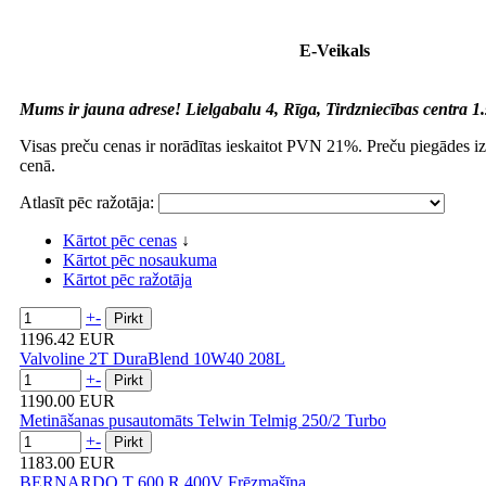
E-Veikals
Mums ir jauna adrese! Lielgabalu 4, Rīga, Tirdzniecības centra 1.
Visas preču cenas ir norādītas ieskaitot PVN 21%. Preču piegādes i
cenā.
Atlasīt pēc ražotāja:
Kārtot pēc cenas
↓
Kārtot pēc nosaukuma
Kārtot pēc ražotāja
+
-
1196.42 EUR
Valvoline 2T DuraBlend 10W40 208L
+
-
1190.00 EUR
Metināšanas pusautomāts Telwin Telmig 250/2 Turbo
+
-
1183.00 EUR
BERNARDO T 600 R 400V Frēzmašīna