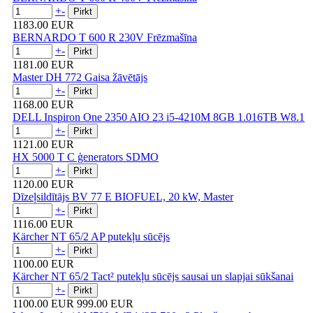
+
-
1183.00 EUR
BERNARDO T 600 R 230V Frēzmašīna
+
-
1181.00 EUR
Master DH 772 Gaisa žāvētājs
+
-
1168.00 EUR
DELL Inspiron One 2350 AIO 23 i5-4210M 8GB 1.016TB W8.1
+
-
1121.00 EUR
HX 5000 T C ģenerators SDMO
+
-
1120.00 EUR
Dīzeļsildītājs BV 77 E BIOFUEL, 20 kW, Master
+
-
1116.00 EUR
Kärcher NT 65/2 AP putekļu sūcējs
+
-
1100.00 EUR
Kärcher NT 65/2 Tact² putekļu sūcējs sausai un slapjai sūkšanai
+
-
1100.00 EUR
999.00 EUR