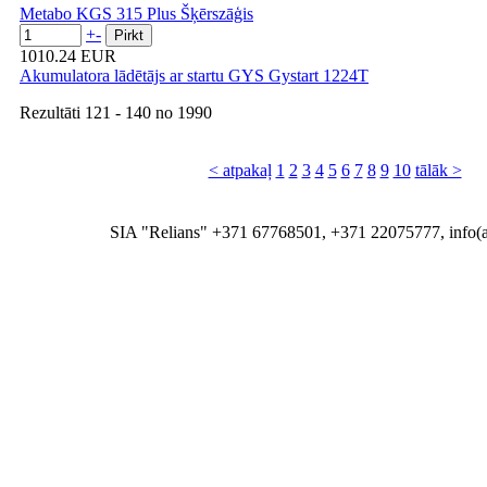
Metabo KGS 315 Plus Šķērszāģis
+
-
1010.24 EUR
Akumulatora lādētājs ar startu GYS Gystart 1224T
Rezultāti
121 - 140
no
1990
< atpakaļ
1
2
3
4
5
6
7
8
9
10
tālāk >
SIA "Relians" +371 67768501, +371 22075777, info(at