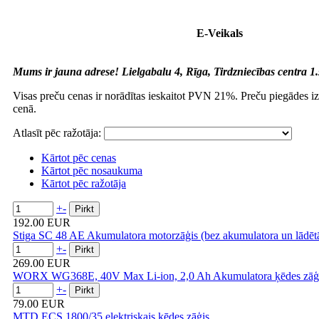
E-Veikals
Mums ir jauna adrese! Lielgabalu 4, Rīga, Tirdzniecības centra 1.
Visas preču cenas ir norādītas ieskaitot PVN 21%. Preču piegādes i
cenā.
Atlasīt pēc ražotāja:
Kārtot pēc cenas
Kārtot pēc nosaukuma
Kārtot pēc ražotāja
+
-
192.00 EUR
Stiga SC 48 AE Akumulatora motorzāģis (bez akumulatora un lādētā
+
-
269.00 EUR
WORX WG368E, 40V Max Li-ion, 2,0 Ah Akumulatora ķēdes zāģ
+
-
79.00 EUR
MTD ECS 1800/35 elektriskais ķēdes zāģis