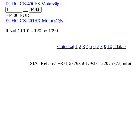
ECHO CS-490ES Motorzāģis
+
-
544.00 EUR
ECHO CS-501SX Motorzāģis
Rezultāti
101 - 120
no
1990
< atpakaļ
1
2
3
4
5
6
7
8
9
10
tālāk >
SIA "Relians" +371 67768501, +371 22075777, info(at