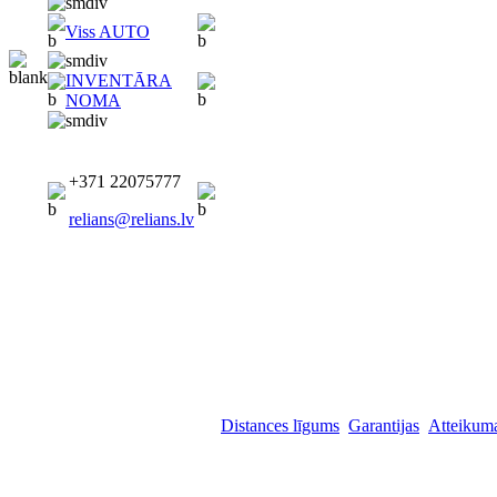
Viss AUTO
INVENTĀRA
NOMA
+371 22075777
relians@relians.lv
Distances līgums
Garantijas
Atteikuma