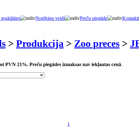
 iegādāties
Norēķinu veidi
Preču piegāde
Kontakt
ls
>
Produkcija
>
Zoo preces
>
J
aitot PVN 21%.
Preču piegādes izmaksas nav iekļautas cenā
.
1