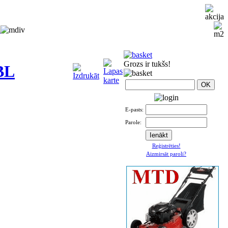
i
Grozs ir tukšs!
BL
E-pasts:
Parole:
Reģistrēties!
Aizmirsāt paroli?