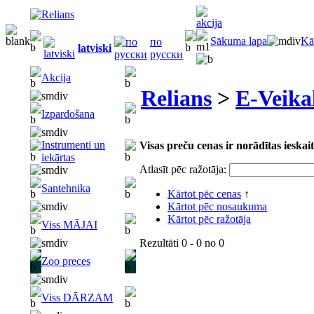
Sākuma lapa
Kā
по
latviski
русски
Akcija
Relians
>
E-Veika
Izpardošana
Instrumenti un
Visas preču cenas ir norādītas iesk
iekārtas
Atlasīt pēc ražotāja:
Santehnika
Kārtot pēc cenas
↑
Kārtot pēc nosaukuma
Kārtot pēc ražotāja
Viss MĀJAI
Rezultāti
0 - 0
no
0
Zoo preces
Viss DĀRZAM