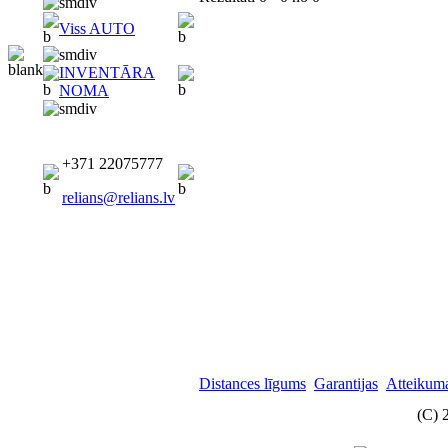
Viss AUTO
INVENTĀRA
NOMA
+371 22075777
relians@relians.lv
Distances līgums
Garantijas
Atteikuma
(C) 