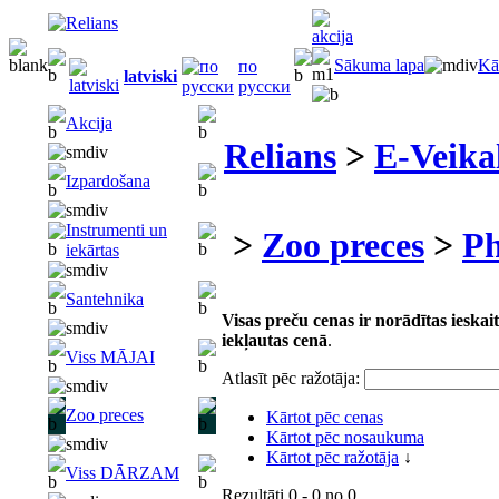
Sākuma lapa
Kā
по
latviski
русски
Akcija
Relians
>
E-Veika
Izpardošana
Instrumenti un
>
Zoo preces
>
Ph
iekārtas
Santehnika
Visas preču cenas ir norādītas iesk
iekļautas cenā
.
Viss MĀJAI
Atlasīt pēc ražotāja:
Zoo preces
Kārtot pēc cenas
Kārtot pēc nosaukuma
Kārtot pēc ražotāja
↓
Viss DĀRZAM
Rezultāti
0 - 0
no
0