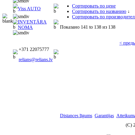
Сортировать по цене
Viss AUTO
Сортировать по названию
↓
Сортировать по производите
INVENTĀRA
Показано
141 to 138
из
138
NOMA
< пред
+371 22075777
relians@relians.lv
Distances līgums
Garantijas
Atteikuma
(C) 