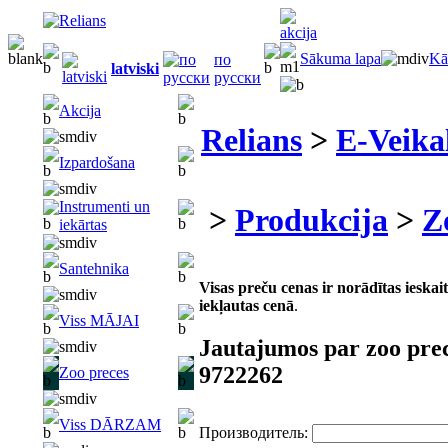
Sākuma lapa
Kā
по
latviski
русски
Akcija
Relians
>
E-Veika
Izpardošana
Instrumenti un
>
Produkcija
>
Z
iekārtas
Santehnika
Visas preču cenas ir norādītas iesk
iekļautas cenā
.
Viss MĀJAI
Jautajumos par zoo pre
9722262
Zoo preces
Viss DĀRZAM
Производитель: