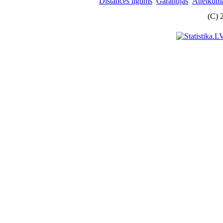
Distances līgums
Garantijas
Atteikuma
(C) 