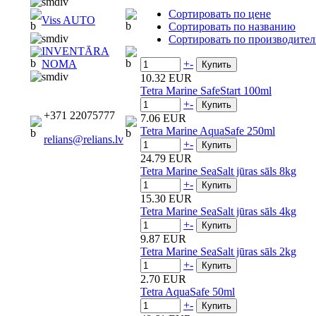
Сортировать по цене
Viss AUTO
Сортировать по названию
Сортировать по производите
INVENTĀRA
+
-
NOMA
10.32 EUR
Tetra Marine SafeStart 100ml
+
-
+371 22075777
7.06 EUR
Tetra Marine AquaSafe 250ml
relians@relians.lv
+
-
24.79 EUR
Tetra Marine SeaSalt jūras sāls 8kg
+
-
15.30 EUR
Tetra Marine SeaSalt jūras sāls 4kg
+
-
9.87 EUR
Tetra Marine SeaSalt jūras sāls 2kg
+
-
2.70 EUR
Tetra AquaSafe 50ml
+
-