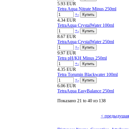
5.93 EUR
Tetra Aqua Nitrate Minus 250ml
+
-
4.34 EUR
TetraAqua CrystalWater 100ml
+
-
8.67 EUR
TetraAqua CrystalWater 250ml
+
-
9.97 EUR
Tetra pH/KH Minus 250ml
+
-
4.35 EUR
Tetra Torumin Blackwater 100ml
+
-
6.06 EUR
TetraAqua EasyBalance 250ml
Показано
21 to 40
из
138
< предыдущая