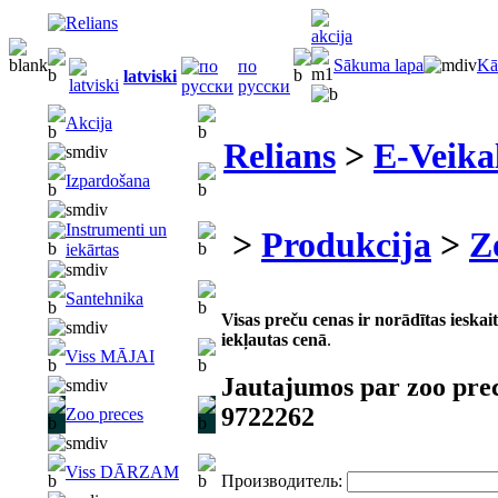
Sākuma lapa
Kā
по
latviski
русски
Akcija
Relians
>
E-Veika
Izpardošana
Instrumenti un
>
Produkcija
>
Z
iekārtas
Santehnika
Visas preču cenas ir norādītas iesk
iekļautas cenā
.
Viss MĀJAI
Jautajumos par zoo pre
9722262
Zoo preces
Viss DĀRZAM
Производитель: