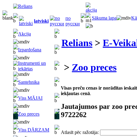
Sākuma lapa
Kā
по
latviski
русски
Akcija
Relians
>
E-Veika
Izpardošana
Instrumenti un
>
Zoo preces
iekārtas
Santehnika
Visas preču cenas ir norādītas iesk
iekļautas cenā
.
Viss MĀJAI
Jautajumos par zoo pre
9722262
Zoo preces
Viss DĀRZAM
Atlasīt pēc ražotāja: