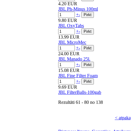
4.20 EUR
JBL Ph-Minus 100ml
+
-
9.80 EUR
JBL OxyTabs
+
-
13.99 EUR
JBL MicroMec
+
-
24.00 EUR
JBL Manado 25l.
+
-
15.08 EUR
JBL Fine Filter Foam
+
-
9.69 EUR
JBL FilterBalls-100gab
Rezultāti
61 - 80
no
138
< atpaka