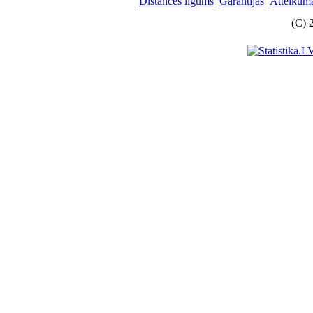
Distances līgums
Garantijas
Atteikuma
(C) 