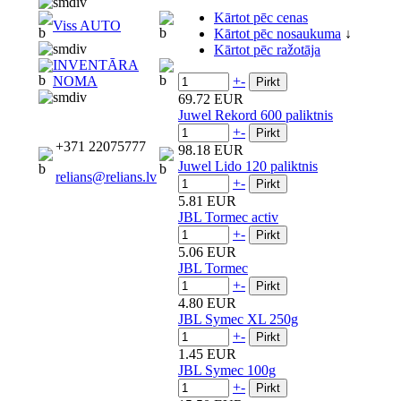
Kārtot pēc cenas
Viss AUTO
Kārtot pēc nosaukuma
↓
Kārtot pēc ražotāja
INVENTĀRA
+
-
NOMA
69.72 EUR
Juwel Rekord 600 paliktnis
+
-
+371 22075777
98.18 EUR
Juwel Lido 120 paliktnis
relians@relians.lv
+
-
5.81 EUR
JBL Tormec activ
+
-
5.06 EUR
JBL Tormec
+
-
4.80 EUR
JBL Symec XL 250g
+
-
1.45 EUR
JBL Symec 100g
+
-