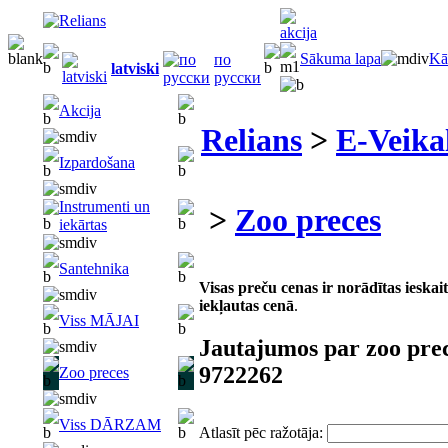
Sākuma lapa
Kā
по
latviski
русски
Akcija
Relians
>
E-Veika
Izpardošana
Instrumenti un
>
Zoo preces
iekārtas
Santehnika
Visas preču cenas ir norādītas iesk
iekļautas cenā
.
Viss MĀJAI
Jautajumos par zoo pre
9722262
Zoo preces
Viss DĀRZAM
Atlasīt pēc ražotāja: