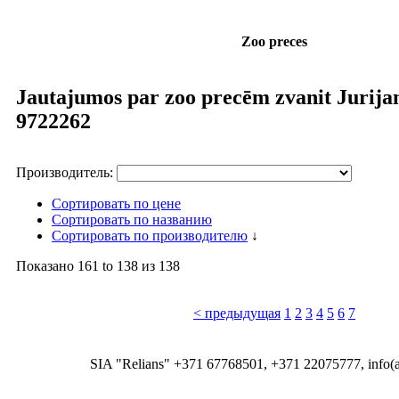
Zoo preces
Jautajumos par zoo precēm zvanit Jurija
9722262
Производитель:
Сортировать по цене
Сортировать по названию
Сортировать по производителю
↓
Показано
161 to 138
из
138
< предыдущая
1
2
3
4
5
6
7
SIA "Relians" +371 67768501, +371 22075777, info(at