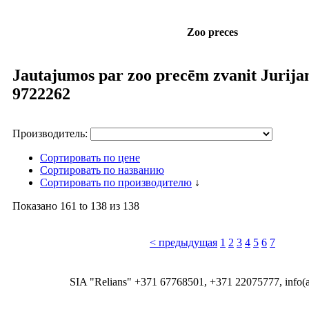
Zoo preces
Jautajumos par zoo precēm zvanit Jurija
9722262
Производитель:
Сортировать по цене
Сортировать по названию
Сортировать по производителю
↓
Показано
161 to 138
из
138
< предыдущая
1
2
3
4
5
6
7
SIA "Relians" +371 67768501, +371 22075777, info(at