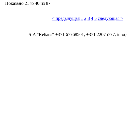
Показано
21 to 40
из
87
< предыдущая
1
2
3
4
5
следующая >
SIA "Relians" +371 67768501, +371 22075777, info(at