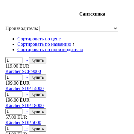
Сантехника
Производитель:
Сортировать по цене
Сортировать по названию
↑
Сортировать по производителю
+
-
119.00 EUR
Kärcher SCP 9000
+
-
199.00 EUR
Kärcher SDP 14000
+
-
196.00 EUR
Kärcher SDP 18000
+
-
57.00 EUR
Kärcher SDP 5000
+
-