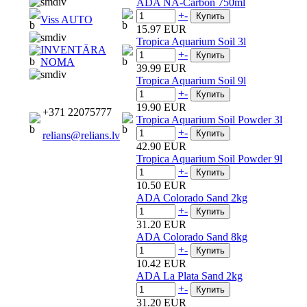
ADA NA-Carbon 750ml
+
-
Viss AUTO
15.97 EUR
Tropica Aquarium Soil 3l
INVENTĀRA
+
-
NOMA
39.99 EUR
Tropica Aquarium Soil 9l
+
-
19.90 EUR
+371 22075777
Tropica Aquarium Soil Powder 3l
+
-
relians@relians.lv
42.90 EUR
Tropica Aquarium Soil Powder 9l
+
-
10.50 EUR
ADA Colorado Sand 2kg
+
-
31.20 EUR
ADA Colorado Sand 8kg
+
-
10.42 EUR
ADA La Plata Sand 2kg
+
-
31.20 EUR