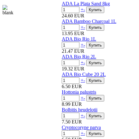
ADA La Plata Sand 8kg
+
-
24.60 EUR
ADA Bamboo Charcoal 1L
+
-
13.95 EUR
ADA Bio Rio 1L
+
-
21.47 EUR
ADA Bio Rio 2L
+
-
19.32 EUR
ADA Bio Cube 20 2L
+
-
6.50 EUR
Hottonia palustris
+
-
8.99 EUR
Bolbitis heudelotii
+
-
7.50 EUR
Cryptocoryne parva
+
-