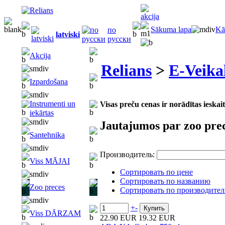
Sākuma lapa
Kā
по
latviski
русски
Akcija
Relians
>
E-Veika
Izpardošana
Instrumenti un
Visas preču cenas ir norādītas iesk
iekārtas
Jautajumos par zoo pre
Santehnika
Производитель:
Viss MĀJAI
Сортировать по цене
Сортировать по названию
Zoo preces
Сортировать по производите
+
-
Viss DĀRZAM
22.90 EUR
19.32 EUR