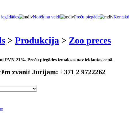
 iegādāties
Norēķinu veidi
Preču piegāde
Kontakt
ls
>
Produkcija
>
Zoo preces
aitot PVN 21%.
Preču piegādes izmaksas nav iekļautas cenā
.
cēm zvanit Jurijam: +371 2 9722262
лю