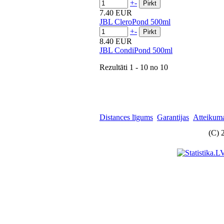
+
-
7.40 EUR
JBL CleroPond 500ml
+
-
8.40 EUR
JBL CondiPond 500ml
Rezultāti
1 - 10
no
10
Distances līgums
Garantijas
Atteikuma
(C) 