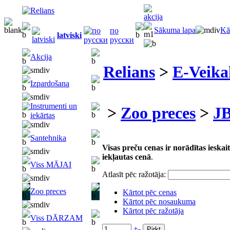
Sākuma lapa
Kā
по
latviski
русски
Akcija
Relians
>
E-Veika
Izpardošana
Instrumenti un
>
Zoo preces
>
J
iekārtas
Santehnika
Visas preču cenas ir norādītas iesk
iekļautas cenā
.
Viss MĀJAI
Atlasīt pēc ražotāja:
Zoo preces
Kārtot pēc cenas
Kārtot pēc nosaukuma
Kārtot pēc ražotāja
Viss DĀRZAM
+
-