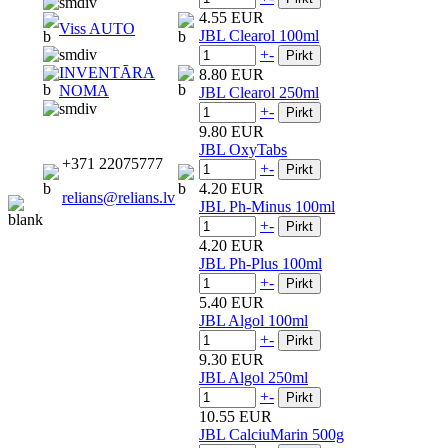
4.55 EUR
Viss AUTO
JBL Clearol 100ml
+
-
INVENTĀRA
8.80 EUR
NOMA
JBL Clearol 250ml
+
-
9.80 EUR
JBL OxyTabs
+371 22075777
+
-
4.20 EUR
relians@relians.lv
JBL Ph-Minus 100ml
+
-
4.20 EUR
JBL Ph-Plus 100ml
+
-
5.40 EUR
JBL Algol 100ml
+
-
9.30 EUR
JBL Algol 250ml
+
-
10.55 EUR
JBL CalciuMarin 500g