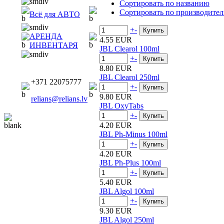
Сортировать по названию
Сортировать по производите
Всё для АВТО
+
-
АРЕНДА
4.55 EUR
ИНВЕНТАРЯ
JBL Clearol 100ml
+
-
8.80 EUR
JBL Clearol 250ml
+371 22075777
+
-
9.80 EUR
relians@relians.lv
JBL OxyTabs
+
-
4.20 EUR
JBL Ph-Minus 100ml
+
-
4.20 EUR
JBL Ph-Plus 100ml
+
-
5.40 EUR
JBL Algol 100ml
+
-
9.30 EUR
JBL Algol 250ml