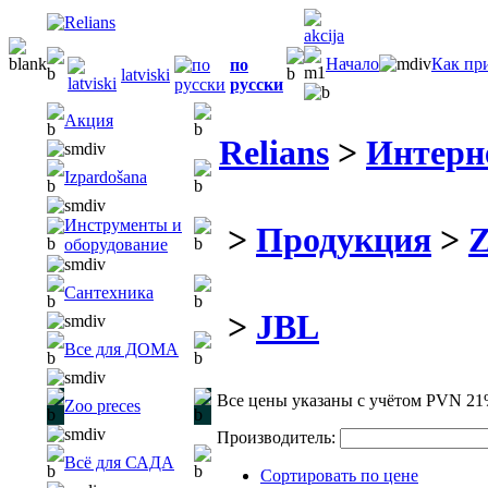
Начало
Как пр
по
latviski
русски
Акция
Relians
>
Интерн
Izpardošana
Инструменты и
>
Продукция
>
Z
оборудование
Сантехника
>
JBL
Все для ДОМА
Все цены указаны с учётом PVN 21
Zoo preces
Производитель:
Всё для САДА
Сортировать по цене