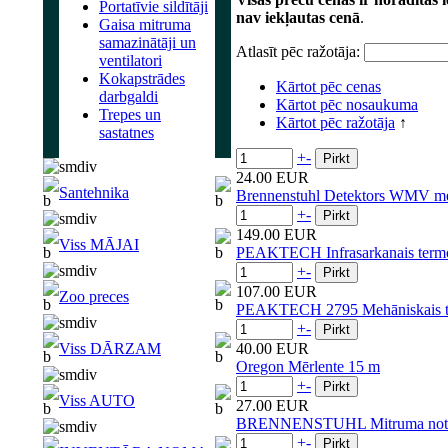
Portatīvie sildītāji
nav iekļautas cenā
.
Gaisa mitruma
samazinātāji un
Atlasīt pēc ražotāja:
ventilatori
Kokapstrādes
Kārtot pēc cenas
darbgaldi
Kārtot pēc nosaukuma
Trepes un
Kārtot pēc ražotāja
↑
sastatnes
+
-
24.00 EUR
Santehnika
Brennenstuhl Detektors WMV met
+
-
149.00 EUR
Viss MĀJAI
PEAKTECH Infrasarkanais termo
+
-
107.00 EUR
Zoo preces
PEAKTECH 2795 Mehāniskais tah
+
-
Viss DĀRZAM
40.00 EUR
Oregon Mērlente 15 m
+
-
Viss AUTO
27.00 EUR
BRENNENSTUHL Mitruma note
+
-