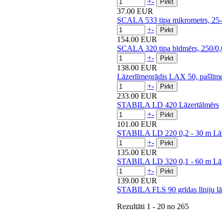
+
-
37.00 EUR
SCALA 533 tipa mikrometrs, 25
+
-
154.00 EUR
SCALA 320 tipa bīdmērs, 250/0
+
-
138.00 EUR
Lāzerlīmeņrādis LAX 50, pašlīmeņ
+
-
233.00 EUR
STABILA LD 420 Lāzertālmērs
+
-
101.00 EUR
STABILA LD 220 0,2 - 30 m Lāz
+
-
135.00 EUR
STABILA LD 320 0,1 - 60 m Lāz
+
-
139.00 EUR
STABILA FLS 90 grīdas līniju lā
Rezultāti
1 - 20
no
265