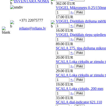
INVENTĀRA NOMA
362.00 EUR
VOGEL Mikrometrs 0-25/150m
+
-
17.00 EUR
+371 22075777
VOGEL Digitālais dziļuma mērīt
+
-
relians@relians.lv
16.00 EUR
VOGEL Digitālais riepu spiedien
+
-
89.00 EUR
SCALA 275. tipa dziļuma mikrome
+
-
20.00 EUR
SCALA Loka cirkulis ar zimulu t
+
-
29.00 EUR
SCALA Loka cirkulis ar zimulu t
+
-
19.00 EUR
SCALA Loka cirkulis, 200 mm
+
-
33.00 EUR
SCALA dial-indicator 621.110