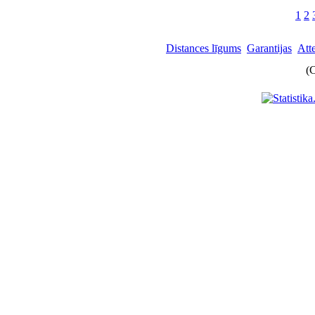
1
2
Distances līgums
Garantijas
Att
(