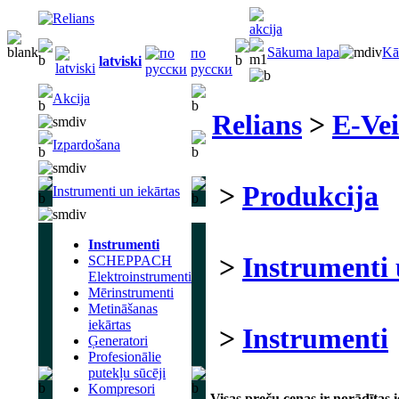
Sākuma lapa
Kā
по
latviski
русски
Akcija
Relians
>
E-Vei
Izpardošana
>
Produkcija
Instrumenti un iekārtas
Instrumenti
>
Instrumenti 
SCHEPPACH
Elektroinstrumenti
Mērinstrumenti
Metināšanas
iekārtas
>
Instrumenti
Ģeneratori
Profesionālie
putekļu sūcēji
Kompresori
Visas preču cenas ir norādītas