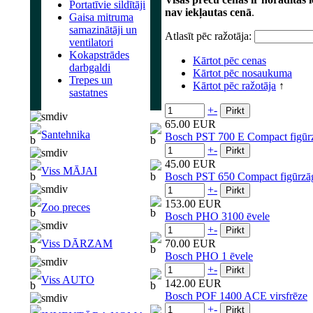
Portatīvie sildītāji
nav iekļautas cenā
.
Gaisa mitruma
samazinātāji un
Atlasīt pēc ražotāja:
ventilatori
Kokapstrādes
Kārtot pēc cenas
darbgaldi
Kārtot pēc nosaukuma
Trepes un
Kārtot pēc ražotāja
↑
sastatnes
+
-
65.00 EUR
Santehnika
Bosch PST 700 E Compact figūr
+
-
45.00 EUR
Viss MĀJAI
Bosch PST 650 Compact figūrzā
+
-
153.00 EUR
Zoo preces
Bosch PHO 3100 ēvele
+
-
Viss DĀRZAM
70.00 EUR
Bosch PHO 1 ēvele
+
-
Viss AUTO
142.00 EUR
Bosch POF 1400 ACE virsfrēze
+
-