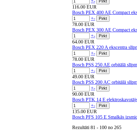
+
-
116.00 EUR
Bosch PEX 400 AE Compact eksc
+
-
78.00 EUR
Bosch PEX 300 AE Compact eksc
+
-
64.00 EUR
Bosch PEX 220 A ekscentra slīp
+
-
78.00 EUR
Bosch PSS 250 AE orbitālā slīpm
+
-
49.00 EUR
Bosch PSS 200 AC orbitālā slīpm
+
-
90.00 EUR
Bosch PTK 14 E elektroskavotāj
+
-
135.00 EUR
Bosch PFS 105 E Smalkās izsmid
Rezultāti
81 - 100
no
265