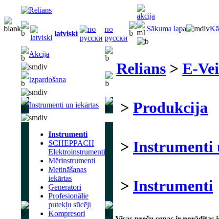
Sākuma lapa
Kā
по
latviski
русски
Akcija
Relians
>
E-Vei
Izpardošana
>
Produkcija
Instrumenti un iekārtas
Instrumenti
>
Instrumenti 
SCHEPPACH
Elektroinstrumenti
Mērinstrumenti
Metināšanas
iekārtas
>
Instrumenti
Ģeneratori
Profesionālie
putekļu sūcēji
Kompresori
Visas preču cenas ir norādītas