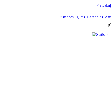
< atpakaļ
Distances līgums
Garantijas
Att
(