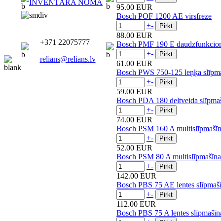
INVENTĀRA NOMA
95.00 EUR
Bosch POF 1200 AE virsfrēze
+
-
88.00 EUR
+371 22075777
Bosch PMF 190 E daudzfunkcionā
+
-
relians@relians.lv
61.00 EUR
Bosch PWS 750-125 leņķa slīpm
+
-
59.00 EUR
Bosch PDA 180 deltveida slīpma
+
-
74.00 EUR
Bosch PSM 160 A multislīpmašī
+
-
52.00 EUR
Bosch PSM 80 A multislīpmašīna
+
-
142.00 EUR
Bosch PBS 75 AE lentes slīpmaš
+
-
112.00 EUR
Bosch PBS 75 A lentes slīpmašīn