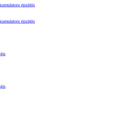
umulatora ripzāģis
umulatora ripzāģis
ģis
ģis