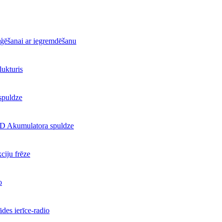
ēšanai ar iegremdēšanu
ukturis
spuldze
ED Akumulatora spuldze
iju frēze
o
es ierīce-radio