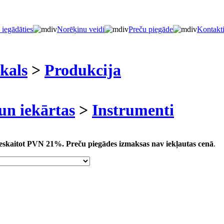
 iegādāties
Norēķinu veidi
Preču piegāde
Kontakt
kals
>
Produkcija
un iekārtas
>
Instrumenti
 ieskaitot PVN 21%.
Preču piegādes izmaksas nav iekļautas cenā
.