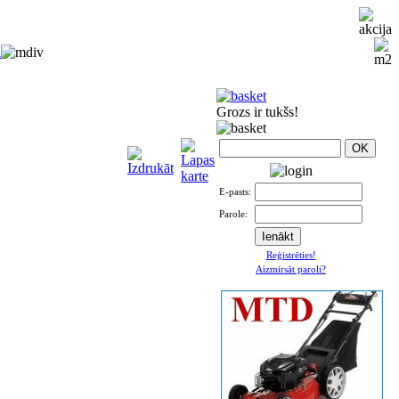
i
Grozs ir tukšs!
E-pasts:
Parole:
Reģistrēties!
Aizmirsāt paroli?