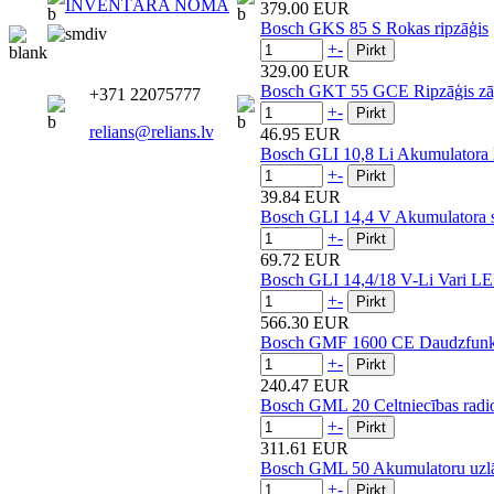
INVENTĀRA NOMA
379.00 EUR
Bosch GKS 85 S Rokas ripzāģis
+
-
329.00 EUR
Bosch GKT 55 GCE Ripzāģis zāģ
+371 22075777
+
-
relians@relians.lv
46.95 EUR
Bosch GLI 10,8 Li Akumulatora l
+
-
39.84 EUR
Bosch GLI 14,4 V Akumulatora 
+
-
69.72 EUR
Bosch GLI 14,4/18 V-Li Vari L
+
-
566.30 EUR
Bosch GMF 1600 CE Daudzfunkc
+
-
240.47 EUR
Bosch GML 20 Celtniecības radi
+
-
311.61 EUR
Bosch GML 50 Akumulatoru uzlād
+
-