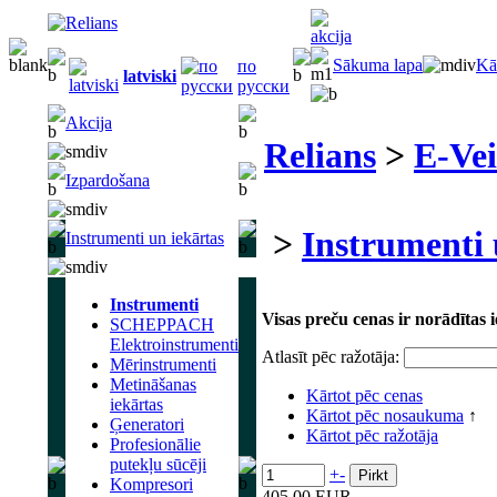
Sākuma lapa
Kā
по
latviski
русски
Akcija
Relians
>
E-Vei
Izpardošana
>
Instrumenti 
Instrumenti un iekārtas
Instrumenti
Visas preču cenas ir norādītas
SCHEPPACH
Elektroinstrumenti
Atlasīt pēc ražotāja:
Mērinstrumenti
Metināšanas
Kārtot pēc cenas
iekārtas
Kārtot pēc nosaukuma
↑
Ģeneratori
Kārtot pēc ražotāja
Profesionālie
putekļu sūcēji
+
-
Kompresori
405.00 EUR