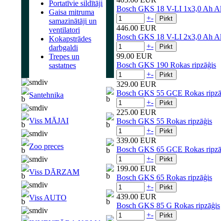
Portatīvie sildītāji
Bosch GKS 18 V-LI 1x3,0 Ah Ak
Gaisa mitruma
+
-
samazinātāji un
446.00 EUR
ventilatori
Bosch GKS 18 V-LI 2x3,0 Ah Ak
Kokapstrādes
+
-
darbgaldi
99.00 EUR
Trepes un
Bosch GKS 190 Rokas ripzāģis
sastatnes
+
-
329.00 EUR
Bosch GKS 55 GCE Rokas ripzā
Santehnika
+
-
225.00 EUR
Viss MĀJAI
Bosch GKS 55 Rokas ripzāģis
+
-
339.00 EUR
Zoo preces
Bosch GKS 65 GCE Rokas ripzā
+
-
199.00 EUR
Viss DĀRZAM
Bosch GKS 65 Rokas ripzāģis
+
-
439.00 EUR
Viss AUTO
Bosch GKS 85 G Rokas ripzāģis
+
-