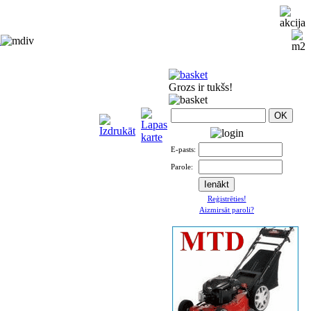
i
Grozs ir tukšs!
E-pasts:
Parole:
Reģistrēties!
Aizmirsāt paroli?