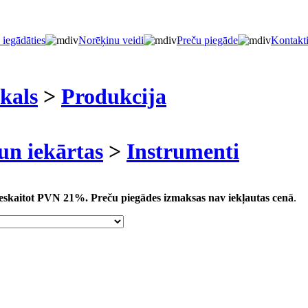
 iegādāties
Norēķinu veidi
Preču piegāde
Kontakt
kals
>
Produkcija
un iekārtas
>
Instrumenti
 ieskaitot PVN 21%.
Preču piegādes izmaksas nav iekļautas cenā
.