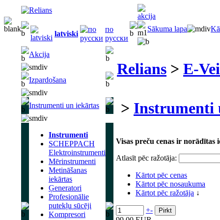
Sākuma lapa
Kā
по
latviski
русски
Akcija
Relians
>
E-Vei
Izpardošana
>
Instrumenti 
Instrumenti un iekārtas
Instrumenti
Visas preču cenas ir norādītas
SCHEPPACH
Elektroinstrumenti
Atlasīt pēc ražotāja:
Mērinstrumenti
Metināšanas
Kārtot pēc cenas
iekārtas
Kārtot pēc nosaukuma
Ģeneratori
Kārtot pēc ražotāja
↓
Profesionālie
putekļu sūcēji
+
-
Kompresori
99.00 EUR