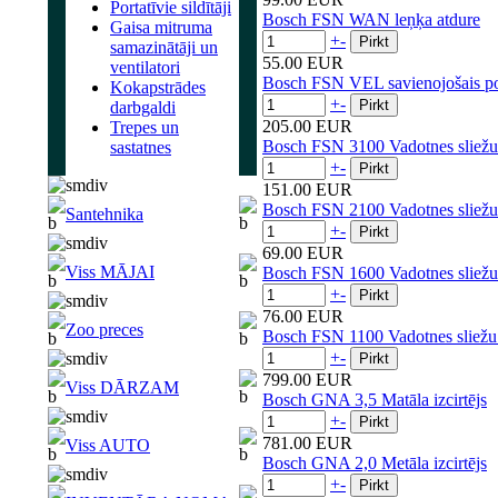
Portatīvie sildītāji
Bosch FSN WAN leņķa atdure
Gaisa mitruma
+
-
samazinātāji un
55.00 EUR
ventilatori
Bosch FSN VEL savienojošais p
Kokapstrādes
+
-
darbgaldi
205.00 EUR
Trepes un
Bosch FSN 3100 Vadotnes sliežu
sastatnes
+
-
151.00 EUR
Bosch FSN 2100 Vadotnes sliežu
Santehnika
+
-
69.00 EUR
Viss MĀJAI
Bosch FSN 1600 Vadotnes sliežu
+
-
76.00 EUR
Zoo preces
Bosch FSN 1100 Vadotnes sliežu
+
-
799.00 EUR
Viss DĀRZAM
Bosch GNA 3,5 Matāla izcirtējs
+
-
781.00 EUR
Viss AUTO
Bosch GNA 2,0 Metāla izcirtējs
+
-