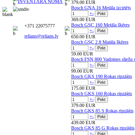
INVENTĀRA NOMA
379.00 EUR
Bosch GNA 16 Metāla izcirtējs
+
-
369.00 EUR
Bosch GSC 160 Metāla šķēres
+371 22075777
+
-
relians@relians.lv
650.00 EUR
Bosch GSC 2,8 Matāla šķēres
+
-
59.00 EUR
Bosch FSN 800 Vadotnes sliežu 
+
-
99.00 EUR
Bosch GKS 190 Rokas ripzāģis
+
-
175.00 EUR
Bosch GKS 160 Rokas ripzāģis
+
-
379.00 EUR
Bosch GKS 85 S Rokas ripzāģis
+
-
439.00 EUR
Bosch GKS 85 G Rokas ripzāģis
+
-