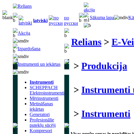
Sākuma lapa
Kā
по
latviski
русски
Akcija
Relians
>
E-Vei
Izpardošana
>
Produkcija
Instrumenti un iekārtas
Instrumenti
>
Instrumenti 
SCHEPPACH
Elektroinstrumenti
Mērinstrumenti
Metināšanas
iekārtas
>
Instrumenti
Ģeneratori
Profesionālie
putekļu sūcēji
Kompresori
Visas preču cenas ir norādītas