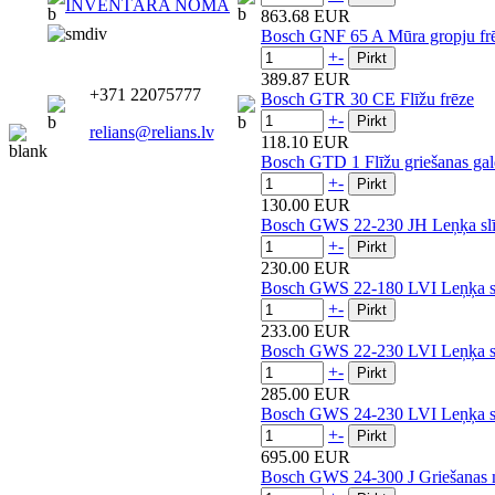
INVENTĀRA NOMA
863.68 EUR
Bosch GNF 65 A Mūra gropju fr
+
-
389.87 EUR
+371 22075777
Bosch GTR 30 CE Flīžu frēze
+
-
relians@relians.lv
118.10 EUR
Bosch GTD 1 Flīžu griešanas gal
+
-
130.00 EUR
Bosch GWS 22-230 JH Leņķa sl
+
-
230.00 EUR
Bosch GWS 22-180 LVI Leņķa s
+
-
233.00 EUR
Bosch GWS 22-230 LVI Leņķa s
+
-
285.00 EUR
Bosch GWS 24-230 LVI Leņķa s
+
-
695.00 EUR
Bosch GWS 24-300 J Griešanas 