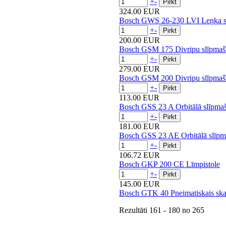
+
-
324.00 EUR
Bosch GWS 26-230 LVI Leņķa s
+
-
200.00 EUR
Bosch GSM 175 Divripu slīpmaš
+
-
279.00 EUR
Bosch GSM 200 Divripu slīpmaš
+
-
113.00 EUR
Bosch GSS 23 A Orbitālā slīpma
+
-
181.00 EUR
Bosch GSS 23 AE Orbitālā slīpm
+
-
106.72 EUR
Bosch GKP 200 CE Līmpistole
+
-
145.00 EUR
Bosch GTK 40 Pneimatiskais ska
Rezultāti
161 - 180
no
265