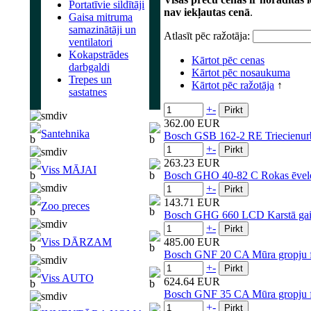
Portatīvie sildītāji
nav iekļautas cenā
.
Gaisa mitruma
samazinātāji un
Atlasīt pēc ražotāja:
ventilatori
Kokapstrādes
Kārtot pēc cenas
darbgaldi
Kārtot pēc nosaukuma
Trepes un
Kārtot pēc ražotāja
↑
sastatnes
+
-
362.00 EUR
Santehnika
Bosch GSB 162-2 RE Triecienur
+
-
263.23 EUR
Viss MĀJAI
Bosch GHO 40-82 C Rokas ēvel
+
-
143.71 EUR
Zoo preces
Bosch GHG 660 LCD Karstā gais
+
-
Viss DĀRZAM
485.00 EUR
Bosch GNF 20 CA Mūra gropju f
+
-
Viss AUTO
624.64 EUR
Bosch GNF 35 CA Mūra gropju f
+
-