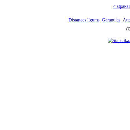
< atpakaļ
Distances līgums
Garantijas
Att
(