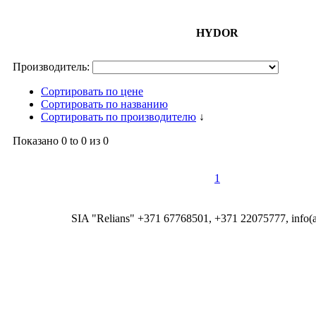
HYDOR
Производитель:
Сортировать по цене
Сортировать по названию
Сортировать по производителю
↓
Показано
0 to 0
из
0
1
SIA "Relians" +371 67768501, +371 22075777, info(at