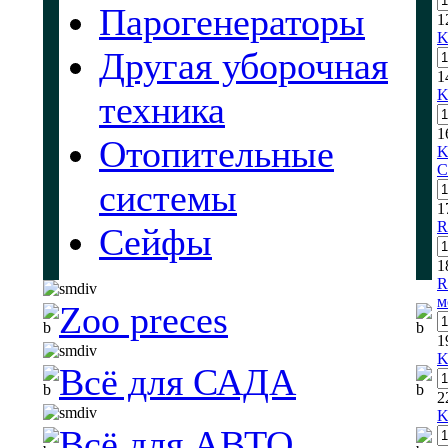
Парогенераторы
1
K
Другая уборочная
1
K
техника
1
Отопительные
K
C
системы
1
R
Сейфы
1
R
м
Zoo preces
1
K
Всё для САДА
2
K
Всё для АВТО