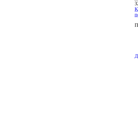
3
K
п
П
Д