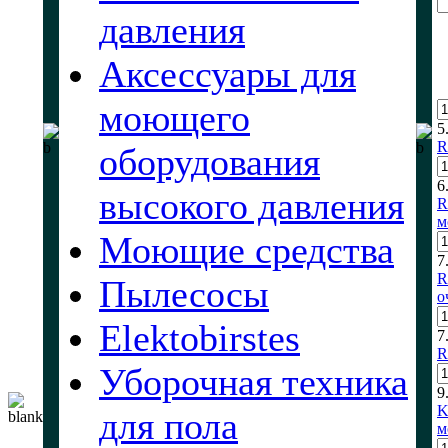
давления
Аксессуары для
моющего
5
R
оборудования
6
высокого давления
R
м
Моющие средства
7
R
Пылесосы
о
Elektobirstes
7
R
Уборочная техника
9
K
для пола
м