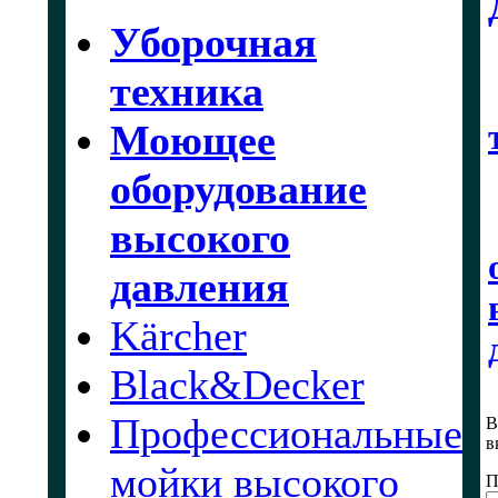
Уборочная
техника
Моющее
оборудование
высокого
давления
Kärcher
Black&Decker
Профессиональные
В
в
мойки высокого
П