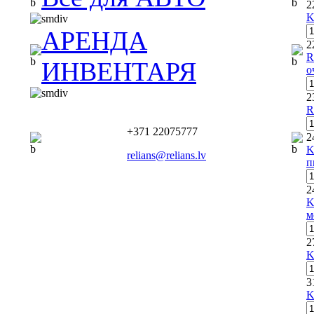
2
K
АРЕНДА
2
R
ИНВЕНТАРЯ
о
2
R
+371 22075777
2
K
relians@relians.lv
п
2
K
м
2
K
3
K