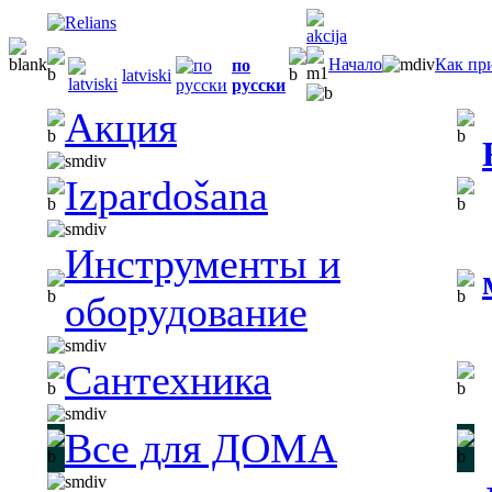
Начало
Как пр
по
latviski
русски
Акция
Izpardošana
Инструменты и
оборудование
Сантехника
Все для ДОМА