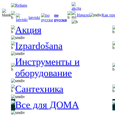
Начало
Как пр
по
latviski
русски
Акция
Izpardošana
Инструменты и
оборудование
Сантехника
Все для ДОМА