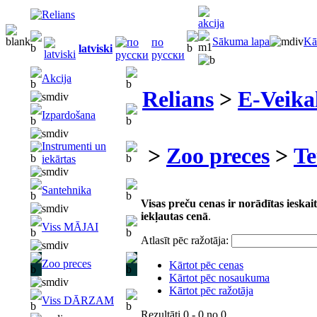
Sākuma lapa
Kā
по
latviski
русски
Akcija
Relians
>
E-Veika
Izpardošana
Instrumenti un
>
Zoo preces
>
Te
iekārtas
Santehnika
Visas preču cenas ir norādītas iesk
iekļautas cenā
.
Viss MĀJAI
Atlasīt pēc ražotāja:
Zoo preces
Kārtot pēc cenas
Kārtot pēc nosaukuma
Kārtot pēc ražotāja
Viss DĀRZAM
Rezultāti
0 - 0
no
0