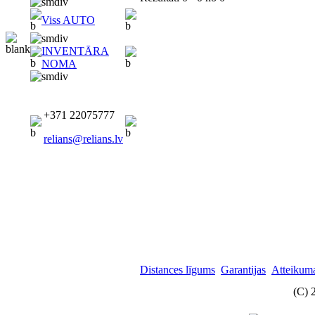
Viss AUTO
INVENTĀRA
NOMA
+371 22075777
relians@relians.lv
Distances līgums
Garantijas
Atteikuma
(C) 