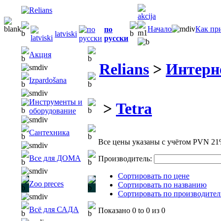
Начало
Как пр
по
latviski
русски
Акция
Relians
>
Интерн
Izpardošana
Инструменты и
>
Tetra
оборудование
Сантехника
Все цены указаны с учётом PVN 21
Все для ДОМА
Производитель:
Сортировать по цене
Zoo preces
Сортировать по названию
Сортировать по производите
Всё для САДА
Показано
0 to 0
из
0