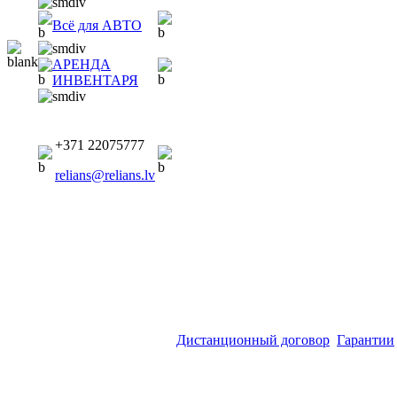
Всё для АВТО
АРЕНДА
ИНВЕНТАРЯ
+371 22075777
relians@relians.lv
Дистанционный договор
Гарантии