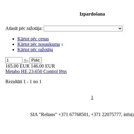
Izpardošana
Atlasīt pēc ražotāja:
Kārtot pēc cenas
Kārtot pēc nosaukuma
↓
Kārtot pēc ražotāja
+
-
165.00 EUR
146.00 EUR
Metabo HE 23-650 Control fēns
Rezultāti
1 - 1
no
1
1
SIA "Relians" +371 67768501, +371 22075777, info(at