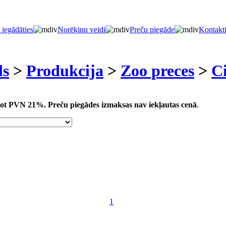
 iegādāties
Norēķinu veidi
Preču piegāde
Kontakt
ls
>
Produkcija
>
Zoo preces
>
Ci
aitot PVN 21%.
Preču piegādes izmaksas nav iekļautas cenā
.
1