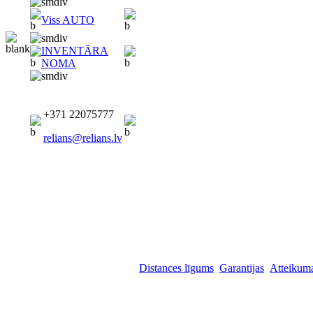
Viss AUTO
INVENTĀRA
NOMA
+371 22075777
relians@relians.lv
Distances līgums
Garantijas
Atteikuma