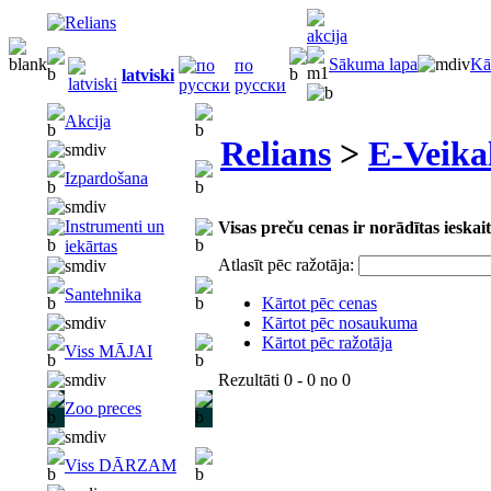
Sākuma lapa
Kā
по
latviski
русски
Akcija
Relians
>
E-Veika
Izpardošana
Instrumenti un
Visas preču cenas ir norādītas iesk
iekārtas
Atlasīt pēc ražotāja:
Santehnika
Kārtot pēc cenas
Kārtot pēc nosaukuma
Kārtot pēc ražotāja
Viss MĀJAI
Rezultāti
0 - 0
no
0
Zoo preces
Viss DĀRZAM