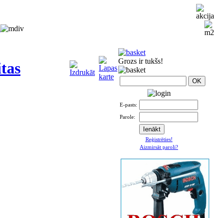
i
Grozs ir tukšs!
tas
E-pasts:
Parole:
Reģistrēties!
Aizmirsāt paroli?