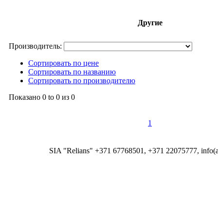
Другие
Производитель:
Сортировать по цене
Сортировать по названию
Сортировать по производителю
Показано
0 to 0
из
0
1
SIA "Relians" +371 67768501, +371 22075777, info(at