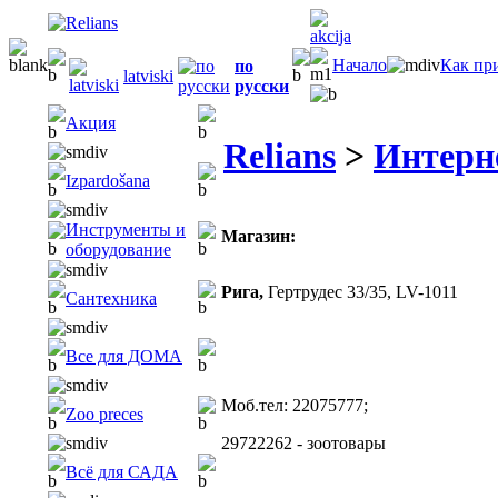
Начало
Как пр
по
latviski
русски
Акция
Relians
>
Интерн
Izpardošana
Инструменты и
Магазин:
оборудование
Рига,
Гертрудес 33/35, LV-1011
Сантехника
Все для ДОМА
Моб.тел: 22075777;
Zoo preces
29722262 - зоотовары
Всё для САДА