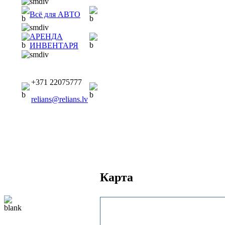
Всё для АВТО
АРЕНДА
ИНВЕНТАРЯ
+371 22075777
relians@relians.lv
Карта