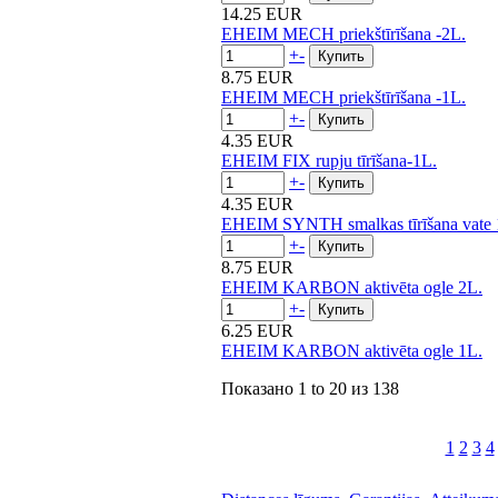
14.25 EUR
EHEIM MECH priekštīrīšana -2L.
+
-
8.75 EUR
EHEIM MECH priekštīrīšana -1L.
+
-
4.35 EUR
EHEIM FIX rupju tīrīšana-1L.
+
-
4.35 EUR
EHEIM SYNTH smalkas tīrīšana vate 
+
-
8.75 EUR
EHEIM KARBON aktivēta ogle 2L.
+
-
6.25 EUR
EHEIM KARBON aktivēta ogle 1L.
Показано
1 to 20
из
138
1
2
3
4