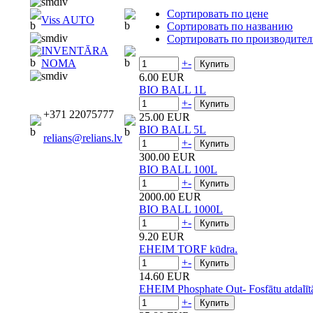
Сортировать по цене
Viss AUTO
Сортировать по названию
Сортировать по производите
INVENTĀRA
+
-
NOMA
6.00 EUR
BIO BALL 1L
+
-
+371 22075777
25.00 EUR
BIO BALL 5L
relians@relians.lv
+
-
300.00 EUR
BIO BALL 100L
+
-
2000.00 EUR
BIO BALL 1000L
+
-
9.20 EUR
EHEIM TORF kūdra.
+
-
14.60 EUR
EHEIM Phosphate Out- Fosfātu atdalīt
+
-