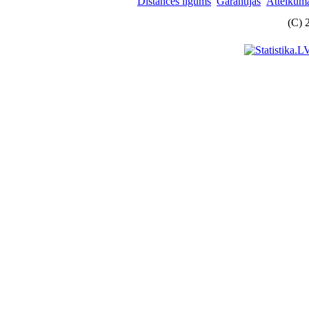
Distances līgums
Garantijas
Atteikuma
(C) 