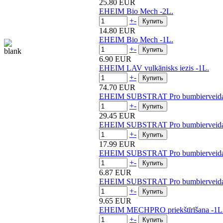
25.80 EUR
EHEIM Bio Mech -2L.
+
-
14.80 EUR
EHEIM Bio Mech -1L.
+
-
6.90 EUR
EHEIM LAV vulkānisks iezis -1L.
+
-
74.70 EUR
EHEIM SUBSTRAT Pro bumbierveida p
+
-
29.45 EUR
EHEIM SUBSTRAT Pro bumbierveida p
+
-
17.99 EUR
EHEIM SUBSTRAT Pro bumbierveida p
+
-
6.87 EUR
EHEIM SUBSTRAT Pro bumbierveida p
+
-
9.65 EUR
EHEIM MECHPRO priekštīrīšana -1L
+
-