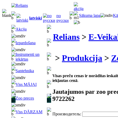
Sākuma lapa
Kā
по
latviski
русски
Akcija
Relians
>
E-Veika
Izpardošana
Instrumenti un
>
Produkcija
>
Z
iekārtas
Santehnika
Visas preču cenas ir norādītas iesk
iekļautas cenā
.
Viss MĀJAI
Jautajumos par zoo pre
9722262
Zoo preces
Viss DĀRZAM
Производитель: