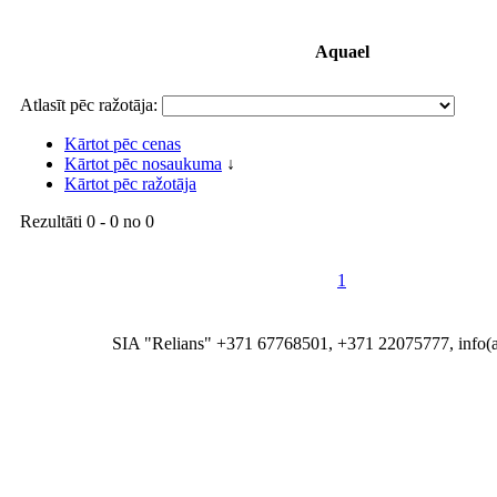
Aquael
Atlasīt pēc ražotāja:
Kārtot pēc cenas
Kārtot pēc nosaukuma
↓
Kārtot pēc ražotāja
Rezultāti
0 - 0
no
0
1
SIA "Relians" +371 67768501, +371 22075777, info(at