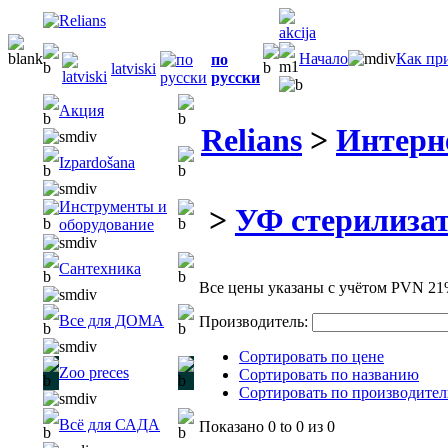
Начало
Как пр
по
latviski
русски
Акция
Relians
>
Интерн
Izpardošana
Инструменты и
>
УФ стерилиза
оборудование
Сантехника
Все цены указаны с учётом PVN 21
Все для ДОМА
Производитель:
Сортировать по цене
Zoo preces
Сортировать по названию
Сортировать по производите
Всё для САДА
Показано
0 to 0
из
0