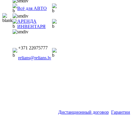
Всё для АВТО
АРЕНДА
ИНВЕНТАРЯ
+371 22075777
relians@relians.lv
Дистанционный договор
Гарантии