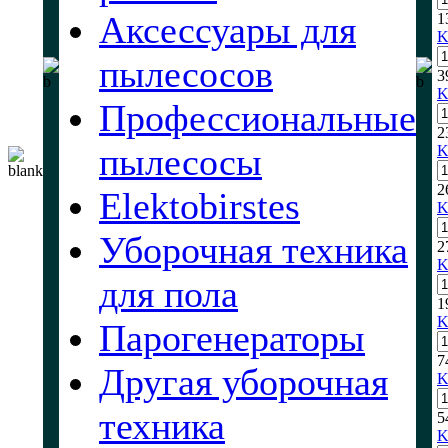
Аксессуары для
1
K
пылесосов
3
K
Профессиональные
2
пылесосы
K
2
Elektobirstes
K
Уборочная техника
2
K
для пола
1
K
Парогенераторы
7
Другая уборочная
K
техника
5
K