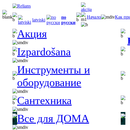
Начало
Как пр
по
latviski
русски
Акция
Izpardošana
Инструменты и
оборудование
Сантехника
Все для ДОМА