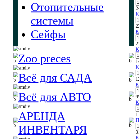
Отопительные
2
K
системы
2
Сейфы
K
2
K
Zoo preces
1
K
Всё для САДА
1
K
Всё для АВТО
9
K
АРЕНДА
1
П
ИНВЕНТАРЯ
3
K