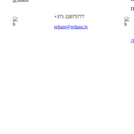
П
+371 22075777
relians@relians.lv
Д