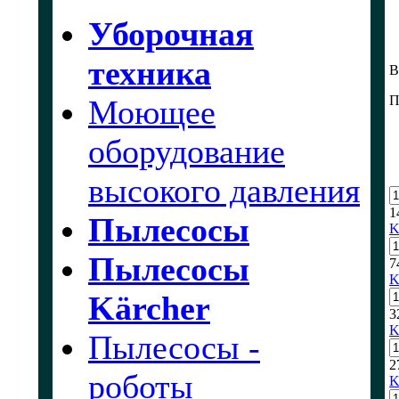
Уборочная
техника
В
П
Моющее
оборудование
высокого давления
1
Пылесосы
K
Пылесосы
7
K
Kärcher
3
K
Пылесосы -
2
роботы
K