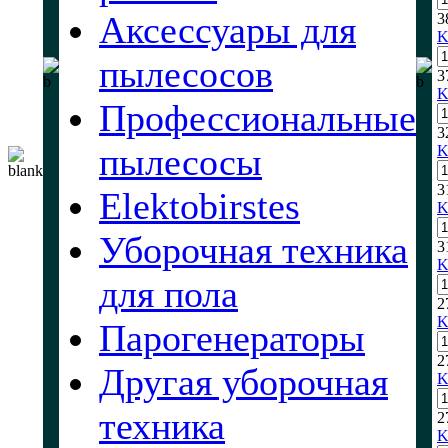
Аксессуары для
3
K
пылесосов
3
K
Профессиональные
3
пылесосы
K
3
Elektobirstes
K
Уборочная техника
3
K
для пола
2
K
Парогенераторы
2
Другая уборочная
K
техника
2
K