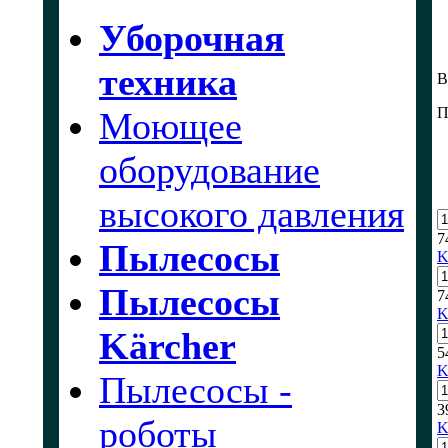
Уборочная
техника
В
П
Моющее
оборудование
высокого давления
7
Пылесосы
K
Пылесосы
7
K
Kärcher
5
K
Пылесосы -
3
роботы
K