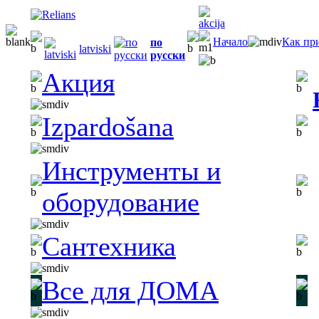
Начало
Как пр
по
latviski
русски
Акция
Izpardošana
Инструменты и
оборудование
Сантехника
Все для ДОМА