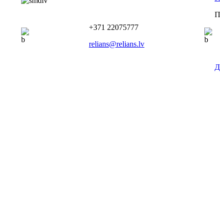
П
+371 22075777
relians@relians.lv
Д