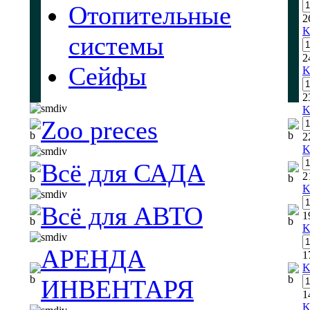
Отопительные
2
K
системы
2
Сейфы
K
2
K
Zoo preces
2
K
Всё для САДА
2
K
Всё для АВТО
1
K
АРЕНДА
1
K
ИНВЕНТАРЯ
1
K