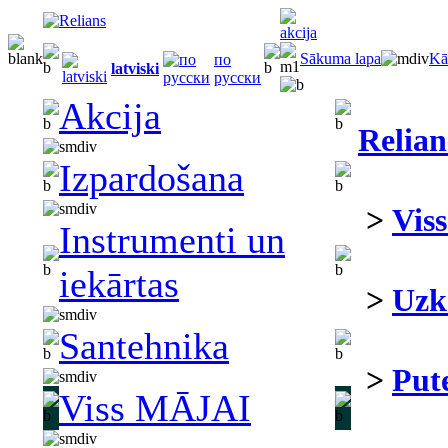
Sākuma lapa
Kā
по
latviski
русски
Akcija
Relian
Izpardošana
>
Vis
Instrumenti un
iekārtas
>
Uzk
Santehnika
>
Pute
Viss MĀJAI