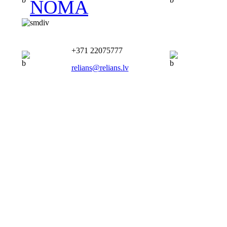
NOMA
+371 22075777
relians@relians.lv