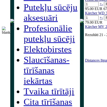
+
-
Putekļu sūcēju
95.00 EUR
6
Kärcher WD 3 p
aksesuāri
+
-
79.00 EUR
Profesionālie
Kärcher MV 2 
Rezultāti
21 -
putekļu sūcēji
Elektobirstes
Slaucīšanas-
Distances līg
tīrīšanas
iekārtas
Tvaika tīrītāji
Cita tīrīšanas