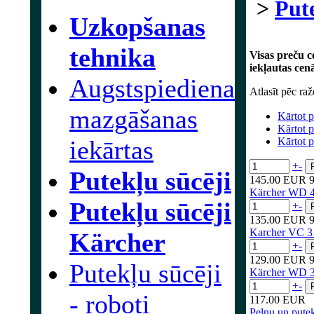
>
Put
Uzkopšanas
tehnika
Visas preču c
iekļautas cen
Augstspiediena
Atlasīt pēc raž
mazgāšanas
Kārtot 
Kārtot 
iekārtas
Kārtot p
+
-
Putekļu sūcēji
145.00 EUR
Kärcher WD 4 p
Putekļu sūcēji
+
-
135.00 EUR
Karcher VC 3 
Kärcher
+
-
129.00 EUR
Putekļu sūcēji
Kärcher WD 3 P
+
-
- roboti
117.00 EUR
Pelnu un pute