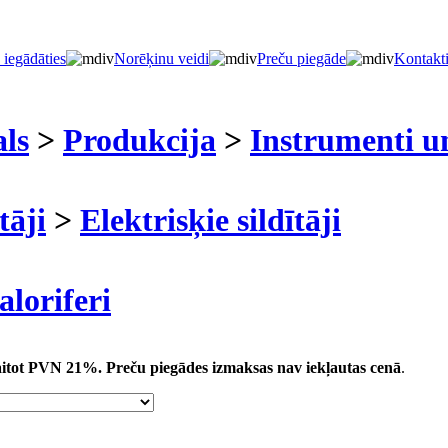
 iegādāties
Norēķinu veidi
Preču piegāde
Kontakt
als
>
Produkcija
>
Instrumenti u
tāji
>
Elektrisķie sildītāji
oriferi
kaitot PVN 21%.
Preču piegādes izmaksas nav iekļautas cenā
.