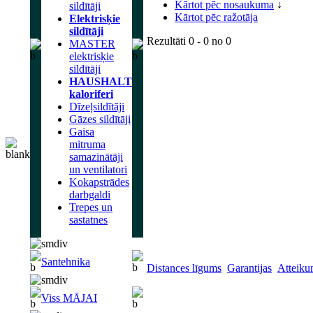
Kārtot pēc nosaukuma
↓
sildītāji
Kārtot pēc ražotāja
Elektrisķie
sildītāji
Rezultāti
0 - 0
no
0
MASTER
elektrisķie
sildītāji
HAUSHALT
kaloriferi
Dīzeļsildītāji
Gāzes sildītāji
Gaisa
mitruma
samazinātāji
un ventilatori
Kokapstrādes
darbgaldi
Trepes un
sastatnes
Santehnika
Distances līgums
Garantijas
Atteiku
Viss MĀJAI