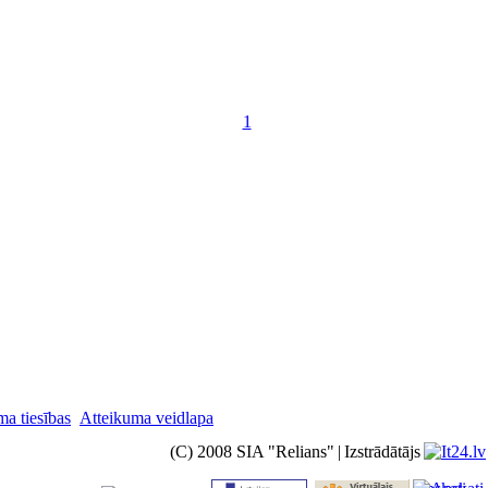
1
ma tiesības
Atteikuma veidlapa
(C) 2008 SIA "Relians"
|
Izstrādātājs