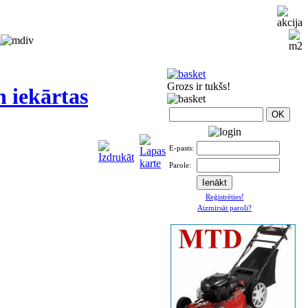
i
Grozs ir tukšs!
n iekārtas
E-pasts:
Parole:
Reģistrēties!
Aizmirsāt paroli?