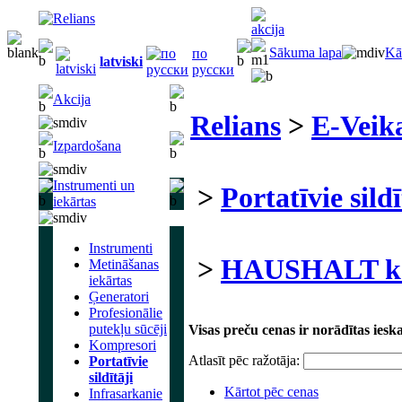
Sākuma lapa
Kā
по
latviski
русски
Akcija
Relians
>
E-Veik
Izpardošana
Instrumenti un
>
Portatīvie sildī
iekārtas
Instrumenti
>
HAUSHALT kal
Metināšanas
iekārtas
Ģeneratori
Profesionālie
putekļu sūcēji
Visas preču cenas ir norādītas ies
Kompresori
Atlasīt pēc ražotāja:
Portatīvie
sildītāji
Kārtot pēc cenas
Infrasarkanie