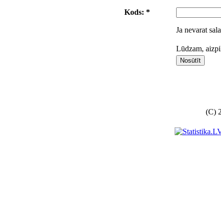
Kods: *
Ja nevarat sala
Lūdzam, aizpil
(C) 