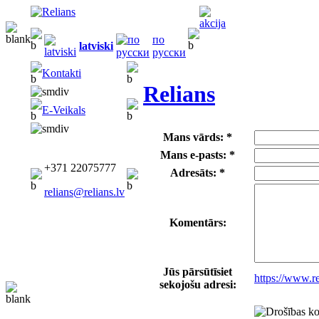
по
latviski
русски
Kontakti
Relians
E-Veikals
Mans vārds: *
Mans e-pasts: *
+371 22075777
Adresāts: *
relians@relians.lv
Komentārs:
Jūs pārsūtīsiet
https://www.r
sekojošu adresi: