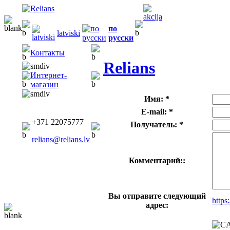
по
latviski
русски
Контакты
Relians
Интернет-
магазин
Имя: *
E-mail: *
+371 22075777
Получатель: *
relians@relians.lv
Комментарий::
Вы отправите следующий
https
адрес: