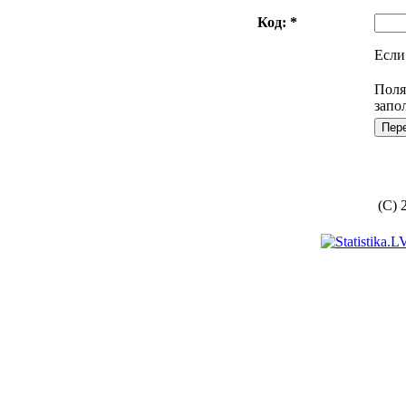
Код: *
Если
Поля
запо
(C) 