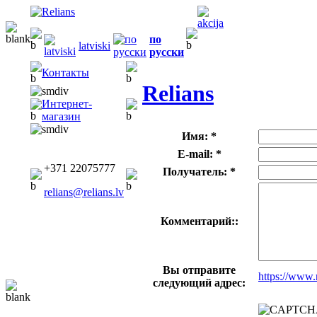
по
latviski
русски
Контакты
Relians
Интернет-
магазин
Имя: *
E-mail: *
+371 22075777
Получатель: *
relians@relians.lv
Комментарий::
Вы отправите
https://www.
следующий адрес: