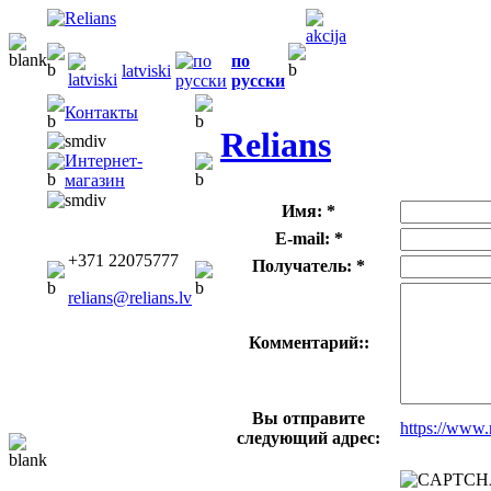
по
latviski
русски
Контакты
Relians
Интернет-
магазин
Имя: *
E-mail: *
+371 22075777
Получатель: *
relians@relians.lv
Комментарий::
Вы отправите
https://www.
следующий адрес: