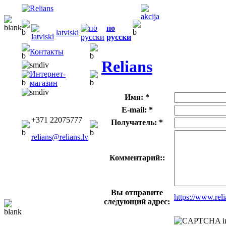
по
latviski
русски
Контакты
Relians
Интернет-
магазин
Имя: *
E-mail: *
+371 22075777
Получатель: *
relians@relians.lv
Комментарий::
Вы отправите
https://www.re
следующий адрес: